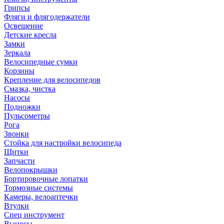
Грипсы
Фляги и флягодержатели
Освещение
Детские кресла
Замки
Зеркала
Велосипедные сумки
Корзины
Крепление для велосипедов
Смазка, чистка
Насосы
Подножки
Пульсометры
Рога
Звонки
Стойка для настройки велосипеда
Щитки
Запчасти
Велопокрышки
Бортировочные лопатки
Тормозные системы
Камеры, велоаптечки
Втулки
Спец инструмент
Выносы