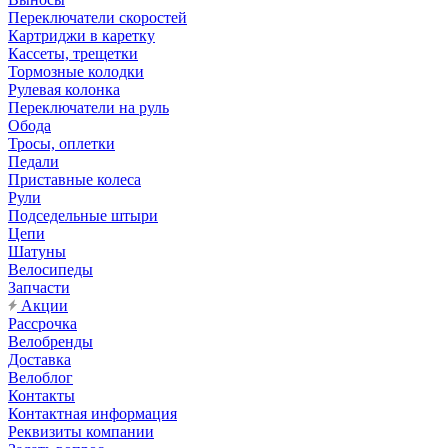
Переключатели скоростей
Картриджи в каретку
Кассеты, трещетки
Тормозные колодки
Рулевая колонка
Переключатели на руль
Обода
Тросы, оплетки
Педали
Приставные колеса
Рули
Подседельные штыри
Цепи
Шатуны
Велосипеды
Запчасти
Акции
Рассрочка
Велобренды
Доставка
Велоблог
Контакты
Контактная информация
Реквизиты компании