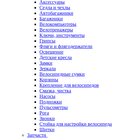
Аксессуары
Седла и чехлы
Автобагажники
Багажники
Велокомпьютеры
Велотренажеры
Ключи, инструменты
Грипсы
Фляги и флягодержатели
Освещение
Детские кресла
Замки
Зеркала
Велосипедные сумки
Корзины
Крепление для велосипедов
Смазка, чистка
Насосы
Подножки
Пульсометры
Рога
Звонки
Стойка для настройки велосипеда
Щитки
Запчасти