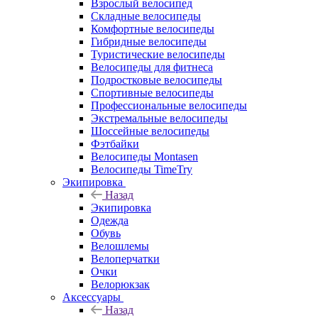
Взрослый велосипед
Складные велосипеды
Комфортные велосипеды
Гибридные велосипеды
Туристические велосипеды
Велосипеды для фитнеса
Подростковые велосипеды
Спортивные велосипеды
Профессиональные велосипеды
Экстремальные велосипеды
Шоссейные велосипеды
Фэтбайки
Велосипеды Montasen
Велосипеды TimeTry
Экипировка
Назад
Экипировка
Одежда
Обувь
Велошлемы
Велоперчатки
Очки
Велорюкзак
Аксессуары
Назад