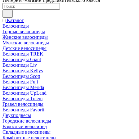
Интернет-магазин представительского класса
Каталог
Велосипеды
Горные велосипеды
Женские велосипеды
Мужские велосипеды
Детские велосипеды
Велосипеды TREK
Велосипеды Giant
Велосипеды Liv
Велосипеды Kellys
Велосипеды Scott
Велосипеды Fuji
Велосипеды Merida
Велосипеды UpLand
Велосипеды Totem
Гравел велосипеды
Велосипеды Favorit
Двухподвесы
Городские велосипеды
Взрослый велосипед
Складные велосипеды
Комфортные велосипеды