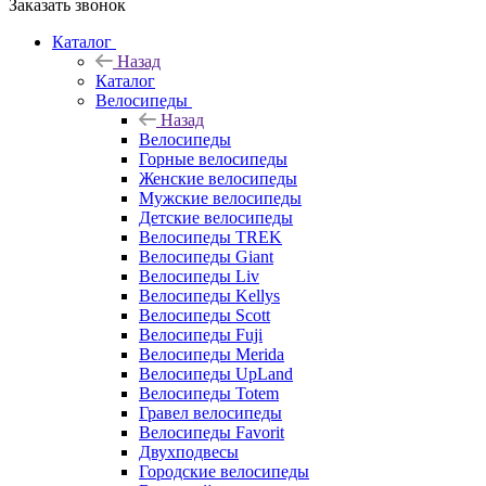
Заказать звонок
Каталог
Назад
Каталог
Велосипеды
Назад
Велосипеды
Горные велосипеды
Женские велосипеды
Мужские велосипеды
Детские велосипеды
Велосипеды TREK
Велосипеды Giant
Велосипеды Liv
Велосипеды Kellys
Велосипеды Scott
Велосипеды Fuji
Велосипеды Merida
Велосипеды UpLand
Велосипеды Totem
Гравел велосипеды
Велосипеды Favorit
Двухподвесы
Городские велосипеды