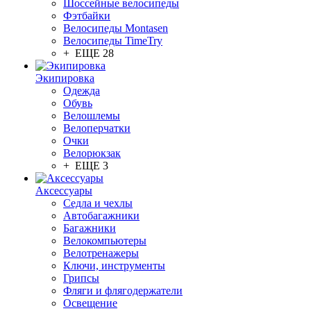
Шоссейные велосипеды
Фэтбайки
Велосипеды Montasen
Велосипеды TimeTry
+ ЕЩЕ 28
Экипировка
Одежда
Обувь
Велошлемы
Велоперчатки
Очки
Велорюкзак
+ ЕЩЕ 3
Аксессуары
Седла и чехлы
Автобагажники
Багажники
Велокомпьютеры
Велотренажеры
Ключи, инструменты
Грипсы
Фляги и флягодержатели
Освещение