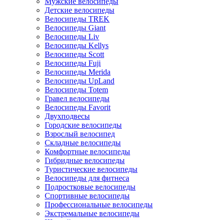
Мужские велосипеды
Детские велосипеды
Велосипеды TREK
Велосипеды Giant
Велосипеды Liv
Велосипеды Kellys
Велосипеды Scott
Велосипеды Fuji
Велосипеды Merida
Велосипеды UpLand
Велосипеды Totem
Гравел велосипеды
Велосипеды Favorit
Двухподвесы
Городские велосипеды
Взрослый велосипед
Складные велосипеды
Комфортные велосипеды
Гибридные велосипеды
Туристические велосипеды
Велосипеды для фитнеса
Подростковые велосипеды
Спортивные велосипеды
Профессиональные велосипеды
Экстремальные велосипеды