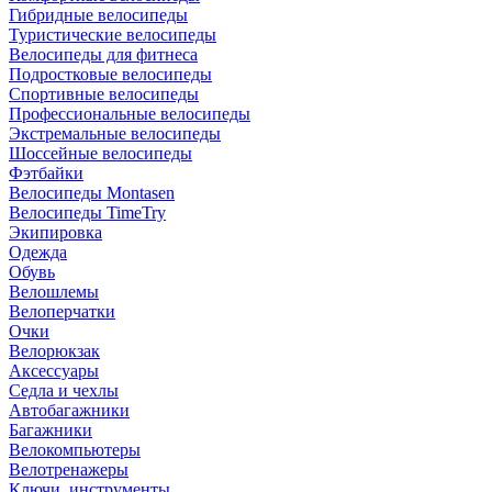
Гибридные велосипеды
Туристические велосипеды
Велосипеды для фитнеса
Подростковые велосипеды
Спортивные велосипеды
Профессиональные велосипеды
Экстремальные велосипеды
Шоссейные велосипеды
Фэтбайки
Велосипеды Montasen
Велосипеды TimeTry
Экипировка
Одежда
Обувь
Велошлемы
Велоперчатки
Очки
Велорюкзак
Аксессуары
Седла и чехлы
Автобагажники
Багажники
Велокомпьютеры
Велотренажеры
Ключи, инструменты