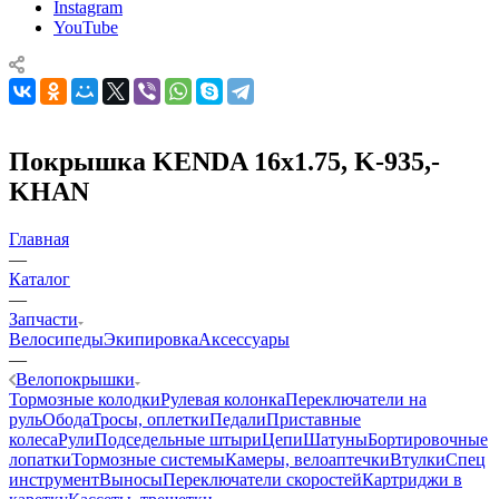
Instagram
YouTube
Покрышка KENDA 16x1.75, K-935,-
KHAN
Главная
—
Каталог
—
Запчасти
Велосипеды
Экипировка
Аксессуары
—
Велопокрышки
Тормозные колодки
Рулевая колонка
Переключатели на
руль
Обода
Тросы, оплетки
Педали
Приставные
колеса
Рули
Подседельные штыри
Цепи
Шатуны
Бортировочные
лопатки
Тормозные системы
Камеры, велоаптечки
Втулки
Спец
инструмент
Выносы
Переключатели скоростей
Картриджи в