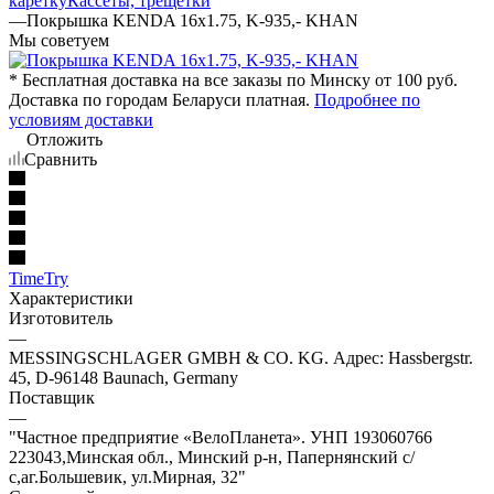
каретку
Кассеты, трещетки
—
Покрышка KENDA 16x1.75, K-935,- KHAN
Мы советуем
* Бесплатная доставка на все заказы по Минску от 100 руб.
Доставка по городам Беларуси платная.
Подробнее по
условиям доставки
Отложить
Сравнить
TimeTry
Характеристики
Изготовитель
—
MESSINGSCHLAGER GMBH & CO. KG. Адрес: Hassbergstr.
45, D-96148 Baunach, Germany
Поставщик
—
"Частное предприятие «ВелоПланета». УНП 193060766
223043,Минская обл., Минский р-н, Папернянский с/
с,аг.Большевик, ул.Мирная, 32"