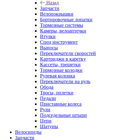
Назад
Запчасти
Велопокрышки
Бортировочные лопатки
Тормозные системы
Камеры, велоаптечки
Втулки
Спец инструмент
Выносы
Переключатели скоростей
Картриджи в каретку
Кассеты, трещетки
Тормозные колодки
Рулевая колонка
Переключатели на руль
Обода
Тросы, оплетки
Педали
Приставные колеса
Рули
Подседельные штыри
Цепи
Шатуны
Велосипеды
Запчасти