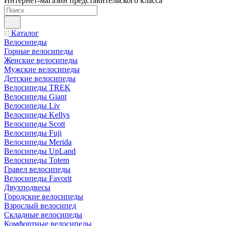
Интернет-магазин представительского класса
Каталог
Велосипеды
Горные велосипеды
Женские велосипеды
Мужские велосипеды
Детские велосипеды
Велосипеды TREK
Велосипеды Giant
Велосипеды Liv
Велосипеды Kellys
Велосипеды Scott
Велосипеды Fuji
Велосипеды Merida
Велосипеды UpLand
Велосипеды Totem
Гравел велосипеды
Велосипеды Favorit
Двухподвесы
Городские велосипеды
Взрослый велосипед
Складные велосипеды
Комфортные велосипеды