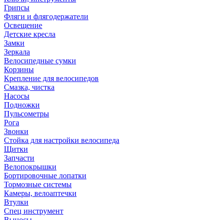
Грипсы
Фляги и флягодержатели
Освещение
Детские кресла
Замки
Зеркала
Велосипедные сумки
Корзины
Крепление для велосипедов
Смазка, чистка
Насосы
Подножки
Пульсометры
Рога
Звонки
Стойка для настройки велосипеда
Щитки
Запчасти
Велопокрышки
Бортировочные лопатки
Тормозные системы
Камеры, велоаптечки
Втулки
Спец инструмент
Выносы