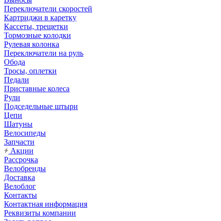
Переключатели скоростей
Картриджи в каретку
Кассеты, трещетки
Тормозные колодки
Рулевая колонка
Переключатели на руль
Обода
Тросы, оплетки
Педали
Приставные колеса
Рули
Подседельные штыри
Цепи
Шатуны
Велосипеды
Запчасти
Акции
Рассрочка
Велобренды
Доставка
Велоблог
Контакты
Контактная информация
Реквизиты компании