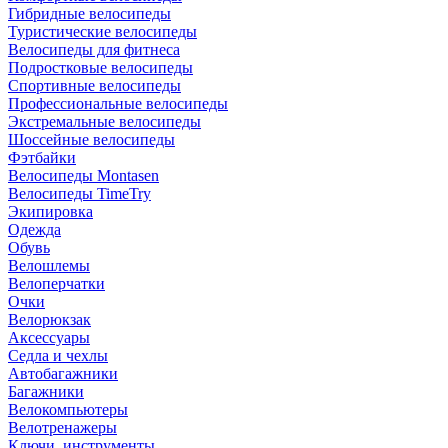
Гибридные велосипеды
Туристические велосипеды
Велосипеды для фитнеса
Подростковые велосипеды
Спортивные велосипеды
Профессиональные велосипеды
Экстремальные велосипеды
Шоссейные велосипеды
Фэтбайки
Велосипеды Montasen
Велосипеды TimeTry
Экипировка
Одежда
Обувь
Велошлемы
Велоперчатки
Очки
Велорюкзак
Аксессуары
Седла и чехлы
Автобагажники
Багажники
Велокомпьютеры
Велотренажеры
Ключи, инструменты