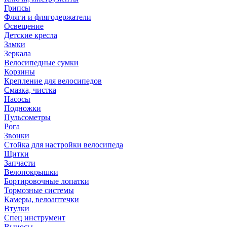
Грипсы
Фляги и флягодержатели
Освещение
Детские кресла
Замки
Зеркала
Велосипедные сумки
Корзины
Крепление для велосипедов
Смазка, чистка
Насосы
Подножки
Пульсометры
Рога
Звонки
Стойка для настройки велосипеда
Щитки
Запчасти
Велопокрышки
Бортировочные лопатки
Тормозные системы
Камеры, велоаптечки
Втулки
Спец инструмент
Выносы