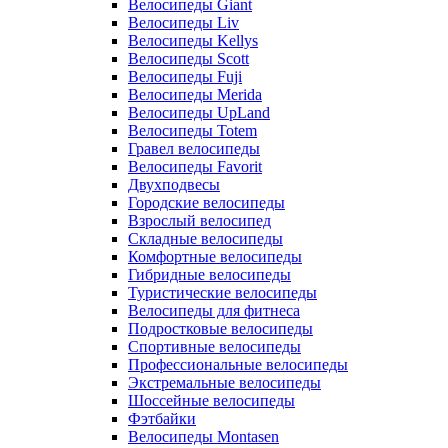
Велосипеды Giant
Велосипеды Liv
Велосипеды Kellys
Велосипеды Scott
Велосипеды Fuji
Велосипеды Merida
Велосипеды UpLand
Велосипеды Totem
Гравел велосипеды
Велосипеды Favorit
Двухподвесы
Городские велосипеды
Взрослый велосипед
Складные велосипеды
Комфортные велосипеды
Гибридные велосипеды
Туристические велосипеды
Велосипеды для фитнеса
Подростковые велосипеды
Спортивные велосипеды
Профессиональные велосипеды
Экстремальные велосипеды
Шоссейные велосипеды
Фэтбайки
Велосипеды Montasen