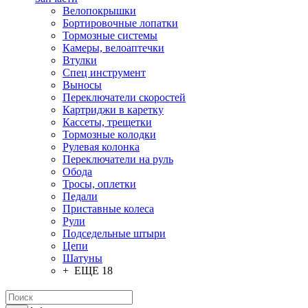
Велопокрышки
Бортировочные лопатки
Тормозные системы
Камеры, велоаптечки
Втулки
Спец инструмент
Выносы
Переключатели скоростей
Картриджи в каретку
Кассеты, трещетки
Тормозные колодки
Рулевая колонка
Переключатели на руль
Обода
Тросы, оплетки
Педали
Приставные колеса
Рули
Подседельные штыри
Цепи
Шатуны
+ ЕЩЕ 18