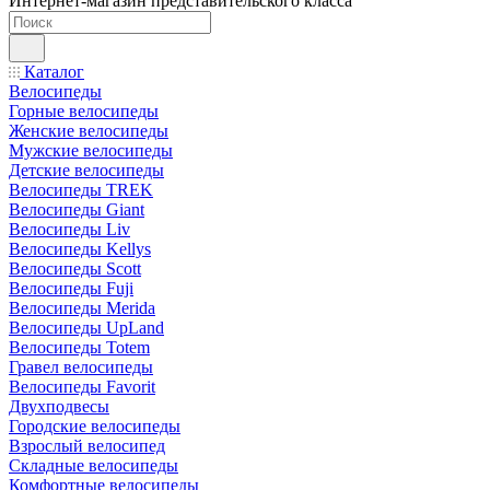
Интернет-магазин представительского класса
Каталог
Велосипеды
Горные велосипеды
Женские велосипеды
Мужские велосипеды
Детские велосипеды
Велосипеды TREK
Велосипеды Giant
Велосипеды Liv
Велосипеды Kellys
Велосипеды Scott
Велосипеды Fuji
Велосипеды Merida
Велосипеды UpLand
Велосипеды Totem
Гравел велосипеды
Велосипеды Favorit
Двухподвесы
Городские велосипеды
Взрослый велосипед
Складные велосипеды
Комфортные велосипеды