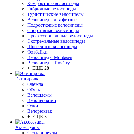
Комфортные велосипеды
Гибридные велосипеды
Туристические велосипеды
Велосипеды для фитнеса
Подростковые велосипеды
Спортивные велосипеды
Профессиональные велосипеды
Экстремальные велосипеды
Шоссейные велосипеды
Фэтбайки
Велосипеды Montasen
Велосипеды TimeTry
+ ЕЩЕ 28
Экипировка
Одежда
Обувь
Велошлемы
Велоперчатки
Очки
Велорюкзак
+ ЕЩЕ 3
Аксессуары
Седла и чехлы