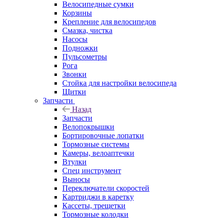
Велосипедные сумки
Корзины
Крепление для велосипедов
Смазка, чистка
Насосы
Подножки
Пульсометры
Рога
Звонки
Стойка для настройки велосипеда
Щитки
Запчасти
Назад
Запчасти
Велопокрышки
Бортировочные лопатки
Тормозные системы
Камеры, велоаптечки
Втулки
Спец инструмент
Выносы
Переключатели скоростей
Картриджи в каретку
Кассеты, трещетки
Тормозные колодки