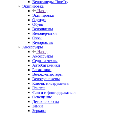
Велосипеды TimeTry
Экипировка
Назад
Экипировка
Одежда
Обувь
Велошлемы
Велоперчатки
Очки
Велорюкзак
Аксессуары
Назад
Аксессуары
Седла и чехлы
Автобагажники
Багажники
Велокомпьютеры
Велотренажеры
Ключи, инструменты
Грипсы
Фляги и флягодержатели
Освещение
Детские кресла
Замки
Зеркала