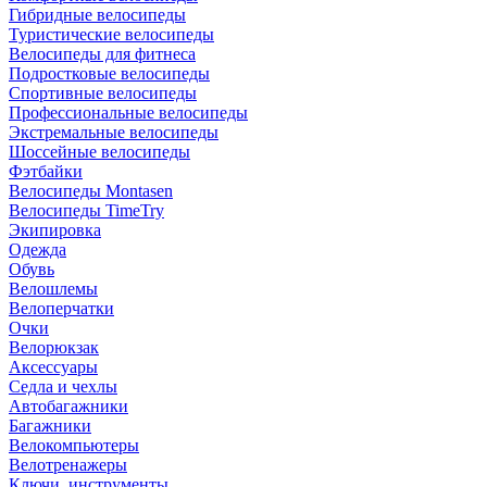
Гибридные велосипеды
Туристические велосипеды
Велосипеды для фитнеса
Подростковые велосипеды
Спортивные велосипеды
Профессиональные велосипеды
Экстремальные велосипеды
Шоссейные велосипеды
Фэтбайки
Велосипеды Montasen
Велосипеды TimeTry
Экипировка
Одежда
Обувь
Велошлемы
Велоперчатки
Очки
Велорюкзак
Аксессуары
Седла и чехлы
Автобагажники
Багажники
Велокомпьютеры
Велотренажеры
Ключи, инструменты