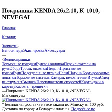
Покрышка KENDA 26x2.10, K-1010, -
NEVEGAL
Главная
—
Каталог
—
Запчасти
Велосипеды
Экипировка
Аксессуары
—
Велопокрышки
Тормозные колодки
Рулевая колонка
Переключатели на
руль
Обода
Тросы, оплетки
Педали
Приставные
колеса
Рули
Подседельные штыри
Цепи
Шатуны
Бортировочные
лопатки
Тормозные системы
Камеры, велоаптечки
Втулки
Спец
инструмент
Выносы
Переключатели скоростей
Картриджи в
каретку
Кассеты, трещетки
—
Покрышка KENDA 26x2.10, K-1010, -NEVEGAL
Мы советуем
* Бесплатная доставка на все заказы по Минску от 100 руб.
Доставка по городам Беларуси платная.
Подробнее по