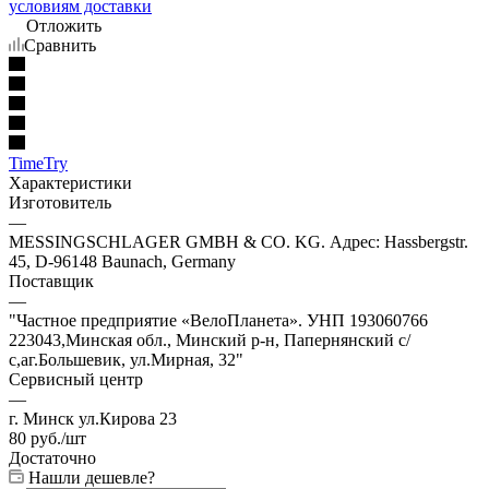
условиям доставки
Отложить
Сравнить
TimeTry
Характеристики
Изготовитель
—
MESSINGSCHLAGER GMBH & CO. KG. Адрес: Hassbergstr.
45, D-96148 Baunach, Germany
Поставщик
—
"Частное предприятие «ВелоПланета». УНП 193060766
223043,Минская обл., Минский р-н, Папернянский с/
с,аг.Большевик, ул.Мирная, 32"
Сервисный центр
—
г. Минск ул.Кирова 23
80
руб.
/шт
Достаточно
Нашли дешевле?