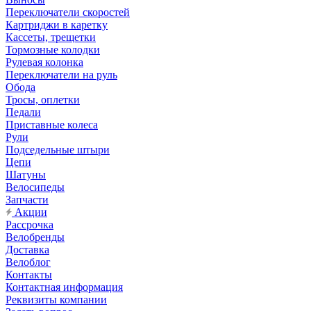
Переключатели скоростей
Картриджи в каретку
Кассеты, трещетки
Тормозные колодки
Рулевая колонка
Переключатели на руль
Обода
Тросы, оплетки
Педали
Приставные колеса
Рули
Подседельные штыри
Цепи
Шатуны
Велосипеды
Запчасти
Акции
Рассрочка
Велобренды
Доставка
Велоблог
Контакты
Контактная информация
Реквизиты компании