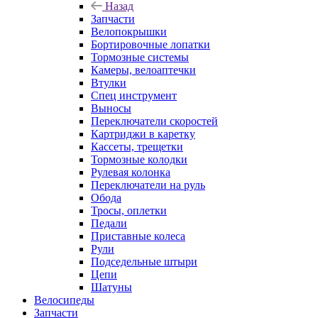
Назад
Запчасти
Велопокрышки
Бортировочные лопатки
Тормозные системы
Камеры, велоаптечки
Втулки
Спец инструмент
Выносы
Переключатели скоростей
Картриджи в каретку
Кассеты, трещетки
Тормозные колодки
Рулевая колонка
Переключатели на руль
Обода
Тросы, оплетки
Педали
Приставные колеса
Рули
Подседельные штыри
Цепи
Шатуны
Велосипеды
Запчасти