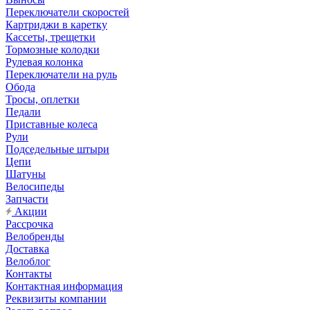
Переключатели скоростей
Картриджи в каретку
Кассеты, трещетки
Тормозные колодки
Рулевая колонка
Переключатели на руль
Обода
Тросы, оплетки
Педали
Приставные колеса
Рули
Подседельные штыри
Цепи
Шатуны
Велосипеды
Запчасти
Акции
Рассрочка
Велобренды
Доставка
Велоблог
Контакты
Контактная информация
Реквизиты компании