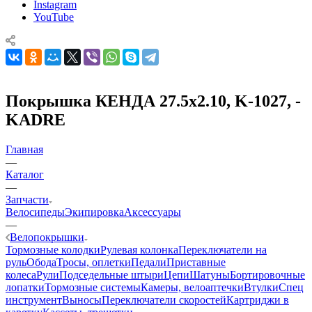
Instagram
YouTube
Покрышка КЕНДА 27.5x2.10, K-1027, -
KADRE
Главная
—
Каталог
—
Запчасти
Велосипеды
Экипировка
Аксессуары
—
Велопокрышки
Тормозные колодки
Рулевая колонка
Переключатели на
руль
Обода
Тросы, оплетки
Педали
Приставные
колеса
Рули
Подседельные штыри
Цепи
Шатуны
Бортировочные
лопатки
Тормозные системы
Камеры, велоаптечки
Втулки
Спец
инструмент
Выносы
Переключатели скоростей
Картриджи в