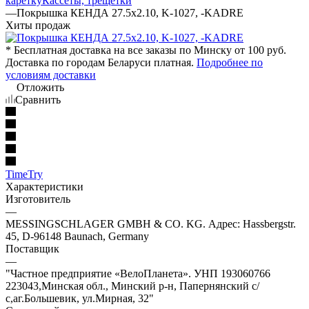
каретку
Кассеты, трещетки
—
Покрышка КЕНДА 27.5x2.10, K-1027, -KADRE
Хиты продаж
* Бесплатная доставка на все заказы по Минску от 100 руб.
Доставка по городам Беларуси платная.
Подробнее по
условиям доставки
Отложить
Сравнить
TimeTry
Характеристики
Изготовитель
—
MESSINGSCHLAGER GMBH & CO. KG. Адрес: Hassbergstr.
45, D-96148 Baunach, Germany
Поставщик
—
"Частное предприятие «ВелоПланета». УНП 193060766
223043,Минская обл., Минский р-н, Папернянский с/
с,аг.Большевик, ул.Мирная, 32"