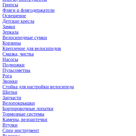
Грипсы
Фляги и флягодержатели
Освещение
Детские кресла
Замки
Зеркала
Велосипедные сумки
Корзины
Крепление для велосипедов
Смазка, чистка
Насосы
Подножки
Пульсометры
Рога
Звонки
Стойка для настройки велосипеда
Щитки
Запчасти
Велопокрышки
Бортировочные лопатки
Тормозные системы
Камеры, велоаптечки
Втулки
Спец инструмент
Выносы