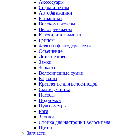
Аксессуары
Седла и чехлы
Автобагажники
Багажники
Велокомпьютеры
Велотренажеры
Ключи, инструменты
Грипсы
Фляги и флягодержатели
Освещение
Детские кресла
Замки
Зеркала
Велосипедные сумки
Корзины
Крепление для велосипедов
Смазка, чистка
Насосы
Подножки
Пульсометры
Рога
Звонки
Стойка для настройки велосипеда
Щитки
Запчасти