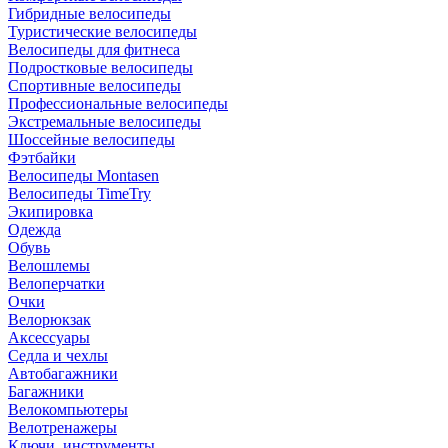
Гибридные велосипеды
Туристические велосипеды
Велосипеды для фитнеса
Подростковые велосипеды
Спортивные велосипеды
Профессиональные велосипеды
Экстремальные велосипеды
Шоссейные велосипеды
Фэтбайки
Велосипеды Montasen
Велосипеды TimeTry
Экипировка
Одежда
Обувь
Велошлемы
Велоперчатки
Очки
Велорюкзак
Аксессуары
Седла и чехлы
Автобагажники
Багажники
Велокомпьютеры
Велотренажеры
Ключи, инструменты