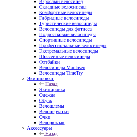
Взрослый велосипед
Складные велосипеды
Комфортные велосипеды
Гибридные велосипеды
Туристические велосипеды
Велосипеды для фитнеса
Подростковые велосипеды
Спортивные велосипеды
Профессиональные велосипеды
Экстремальные велосипеды
Шоссейные велосипеды
Фэтбайки
Велосипеды Montasen
Велосипеды TimeTry
Экипировка
Назад
Экипировка
Одежда
Обувь
Велошлемы
Велоперчатки
Очки
Велорюкзак
Аксессуары
Назад