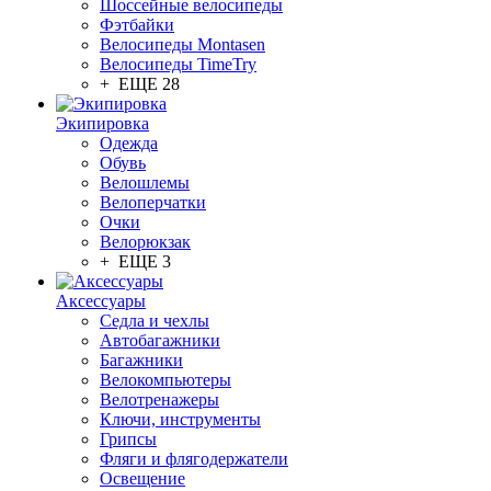
Шоссейные велосипеды
Фэтбайки
Велосипеды Montasen
Велосипеды TimeTry
+ ЕЩЕ 28
Экипировка
Одежда
Обувь
Велошлемы
Велоперчатки
Очки
Велорюкзак
+ ЕЩЕ 3
Аксессуары
Седла и чехлы
Автобагажники
Багажники
Велокомпьютеры
Велотренажеры
Ключи, инструменты
Грипсы
Фляги и флягодержатели
Освещение