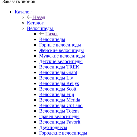
Заказать звонок
Каталог
Назад
Каталог
Велосипеды
Назад
Велосипеды
Горные велосипеды
Женские велосипеды
Мужские велосипеды
Детские велосипеды
Велосипеды TREK
Велосипеды Giant
Велосипеды Liv
Велосипеды Kellys
Велосипеды Scott
Велосипеды Fuji
Велосипеды Merida
Велосипеды UpLand
Велосипеды Totem
Гравел велосипеды
Велосипеды Favorit
Двухподвесы
Городские велосипеды