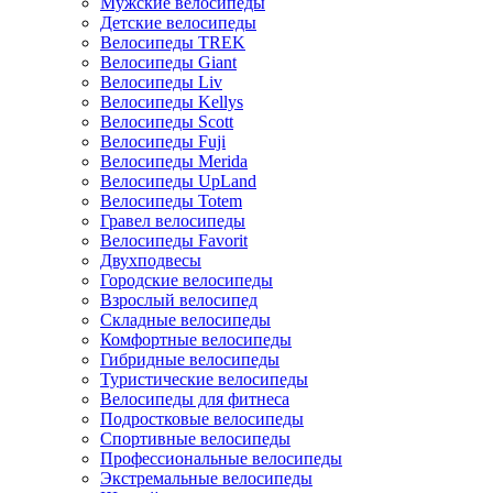
Мужские велосипеды
Детские велосипеды
Велосипеды TREK
Велосипеды Giant
Велосипеды Liv
Велосипеды Kellys
Велосипеды Scott
Велосипеды Fuji
Велосипеды Merida
Велосипеды UpLand
Велосипеды Totem
Гравел велосипеды
Велосипеды Favorit
Двухподвесы
Городские велосипеды
Взрослый велосипед
Складные велосипеды
Комфортные велосипеды
Гибридные велосипеды
Туристические велосипеды
Велосипеды для фитнеса
Подростковые велосипеды
Спортивные велосипеды
Профессиональные велосипеды
Экстремальные велосипеды