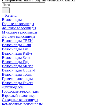
Интернет-магазин представительского класса
Каталог
Велосипеды
Горные велосипеды
Женские велосипеды
Мужские велосипеды
Детские велосипеды
Велосипеды TREK
Велосипеды Giant
Велосипеды Liv
Велосипеды Kellys
Велосипеды Scott
Велосипеды Fuji
Велосипеды Merida
Велосипеды UpLand
Велосипеды Totem
Гравел велосипеды
Велосипеды Favorit
Двухподвесы
Городские велосипеды
Взрослый велосипед
Складные велосипеды
Комфортные велосипеды