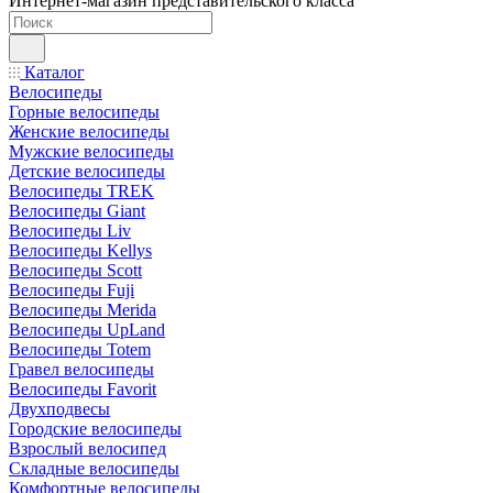
Интернет-магазин представительского класса
Каталог
Велосипеды
Горные велосипеды
Женские велосипеды
Мужские велосипеды
Детские велосипеды
Велосипеды TREK
Велосипеды Giant
Велосипеды Liv
Велосипеды Kellys
Велосипеды Scott
Велосипеды Fuji
Велосипеды Merida
Велосипеды UpLand
Велосипеды Totem
Гравел велосипеды
Велосипеды Favorit
Двухподвесы
Городские велосипеды
Взрослый велосипед
Складные велосипеды
Комфортные велосипеды