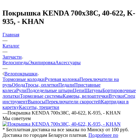
Покрышка KENDA 700x38C, 40-622, K-
935, - KHAN
Главная
—
Каталог
—
Запчасти
Велосипеды
Экипировка
Аксессуары
—
Велопокрышки
Тормозные колодки
Рулевая колонка
Переключатели на
руль
Обода
Тросы, оплетки
Педали
Приставные
колеса
Рули
Подседельные штыри
Цепи
Шатуны
Бортировочные
лопатки
Тормозные системы
Камеры, велоаптечки
Втулки
Спец
инструмент
Выносы
Переключатели скоростей
Картриджи в
каретку
Кассеты, трещетки
—
Покрышка KENDA 700x38C, 40-622, K-935, - KHAN
Мы советуем
* Бесплатная доставка на все заказы по Минску от 100 руб.
Доставка по городам Беларуси платная.
Подробнее по