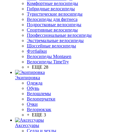
Комфортные велосипеды
Гибридные велосипеды
Туристические велосипеды
Велосипеды для фитнеса
Подростковые велосипеды
Спортивные велосипеды
Профессиональные велосипеды
Экстремальные велосипеды
Шоссейные велосипеды
Фэтбайки
Велосипеды Montasen
Велосипеды TimeTry
+ ЕЩЕ 28
Экипировка
Одежда
Обувь
Велошлемы
Велоперчатки
Очки
Велорюкзак
+ ЕЩЕ 3
Аксессуары
Седла и чехлы