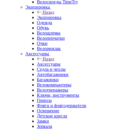
Велосипеды TimeTry
Экипировка
Назад
Экипировка
Одежда
Обувь
Велошлемы
Велоперчатки
Очки
Велорюкзак
Аксессуары
Назад
Аксессуары
Седла и чехлы
Автобагажники
Багажники
Велокомпьютеры
Велотренажеры
Ключи, инструменты
Грипсы
Фляги и флягодержатели
Освещение
Детские кресла
Замки
Зеркала