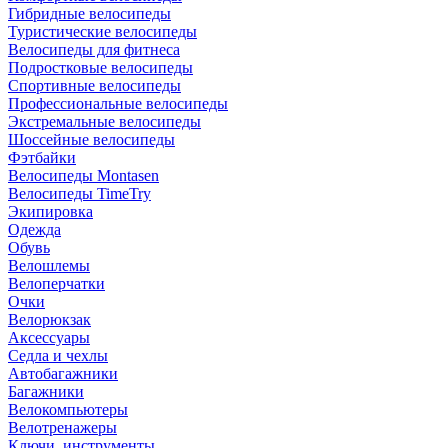
Гибридные велосипеды
Туристические велосипеды
Велосипеды для фитнеса
Подростковые велосипеды
Спортивные велосипеды
Профессиональные велосипеды
Экстремальные велосипеды
Шоссейные велосипеды
Фэтбайки
Велосипеды Montasen
Велосипеды TimeTry
Экипировка
Одежда
Обувь
Велошлемы
Велоперчатки
Очки
Велорюкзак
Аксессуары
Седла и чехлы
Автобагажники
Багажники
Велокомпьютеры
Велотренажеры
Ключи, инструменты