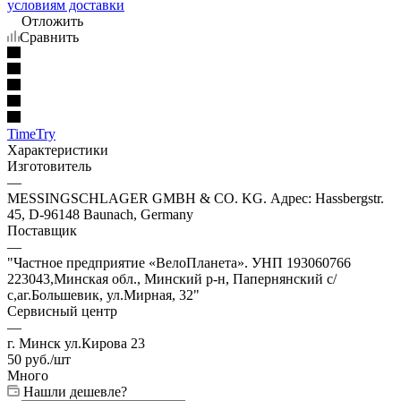
условиям доставки
Отложить
Сравнить
TimeTry
Характеристики
Изготовитель
—
MESSINGSCHLAGER GMBH & CO. KG. Адрес: Hassbergstr.
45, D-96148 Baunach, Germany
Поставщик
—
"Частное предприятие «ВелоПланета». УНП 193060766
223043,Минская обл., Минский р-н, Папернянский с/
с,аг.Большевик, ул.Мирная, 32"
Сервисный центр
—
г. Минск ул.Кирова 23
50
руб.
/шт
Много
Нашли дешевле?