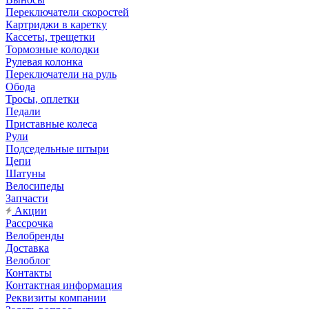
Переключатели скоростей
Картриджи в каретку
Кассеты, трещетки
Тормозные колодки
Рулевая колонка
Переключатели на руль
Обода
Тросы, оплетки
Педали
Приставные колеса
Рули
Подседельные штыри
Цепи
Шатуны
Велосипеды
Запчасти
Акции
Рассрочка
Велобренды
Доставка
Велоблог
Контакты
Контактная информация
Реквизиты компании