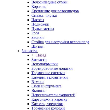
Велосипедные сумки
Корзины
Крепление для велосипедов
Смазка, чистка
Насосы
Подножки
Пульсометры
Рога
Звонки
Стойка для настройки велосипеда
Щитки
Запчасти
Назад
Запчасти
Велопокрышки
Бортировочные лопатки
Тормозные системы
Камеры, велоаптечки
Втулки
Спец инструмент
Выносы
Переключатели скоростей
Картриджи в каретку
Кассеты, трещетки
Тормозные колодки