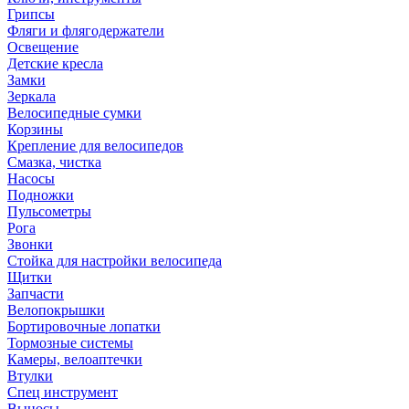
Грипсы
Фляги и флягодержатели
Освещение
Детские кресла
Замки
Зеркала
Велосипедные сумки
Корзины
Крепление для велосипедов
Смазка, чистка
Насосы
Подножки
Пульсометры
Рога
Звонки
Стойка для настройки велосипеда
Щитки
Запчасти
Велопокрышки
Бортировочные лопатки
Тормозные системы
Камеры, велоаптечки
Втулки
Спец инструмент
Выносы