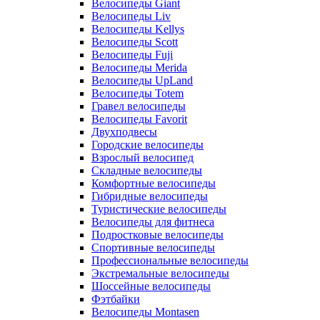
Велосипеды Giant
Велосипеды Liv
Велосипеды Kellys
Велосипеды Scott
Велосипеды Fuji
Велосипеды Merida
Велосипеды UpLand
Велосипеды Totem
Гравел велосипеды
Велосипеды Favorit
Двухподвесы
Городские велосипеды
Взрослый велосипед
Складные велосипеды
Комфортные велосипеды
Гибридные велосипеды
Туристические велосипеды
Велосипеды для фитнеса
Подростковые велосипеды
Спортивные велосипеды
Профессиональные велосипеды
Экстремальные велосипеды
Шоссейные велосипеды
Фэтбайки
Велосипеды Montasen