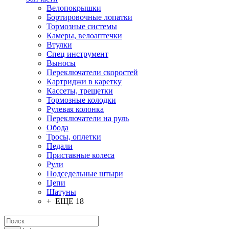
Велопокрышки
Бортировочные лопатки
Тормозные системы
Камеры, велоаптечки
Втулки
Спец инструмент
Выносы
Переключатели скоростей
Картриджи в каретку
Кассеты, трещетки
Тормозные колодки
Рулевая колонка
Переключатели на руль
Обода
Тросы, оплетки
Педали
Приставные колеса
Рули
Подседельные штыри
Цепи
Шатуны
+ ЕЩЕ 18