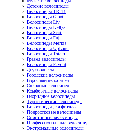
Мужские велосипеды
Детские велосипеды
Велосипеды TREK
Велосипеды Giant
Велосипеды Liv
Велосипеды Kellys
Велосипеды Scott
Велосипеды Fuji
Велосипеды Merida
Велосипеды UpLand
Велосипеды Totem
Гравел велосипеды
Велосипеды Favorit
Двухподвесы
Городские велосипеды
Взрослый велосипед
Складные велосипеды
Комфортные велосипеды
Гибридные велосипеды
Туристические велосипеды
Велосипеды для фитнеса
Подростковые велосипеды
Спортивные велосипеды
Профессиональные велосипеды
Экстремальные велосипеды