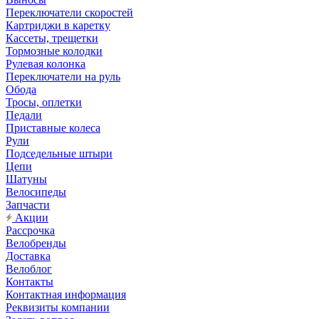
Переключатели скоростей
Картриджи в каретку
Кассеты, трещетки
Тормозные колодки
Рулевая колонка
Переключатели на руль
Обода
Тросы, оплетки
Педали
Приставные колеса
Рули
Подседельные штыри
Цепи
Шатуны
Велосипеды
Запчасти
Акции
Рассрочка
Велобренды
Доставка
Велоблог
Контакты
Контактная информация
Реквизиты компании