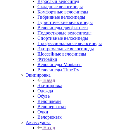
Взрослый велосипед
Складные велосипеды
Комфортные велосипеды
Гибридные велосипеды
Туристические велосипеды
Велосипеды для фитнеса
Подростковые велосипеды
Спортивные велосипеды
Профессиональные велосипеды
Экстремальные велосипеды
Шоссейные велосипеды
Фэтбайки
Велосипеды Montasen
Велосипеды TimeTry
Экипировка
Назад
Экипировка
Одежда
Обувь
Велошлемы
Велоперчатки
Очки
Велорюкзак
Аксессуары
Назад