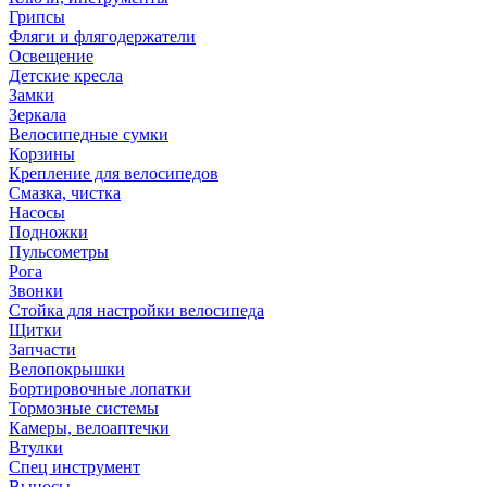
Грипсы
Фляги и флягодержатели
Освещение
Детские кресла
Замки
Зеркала
Велосипедные сумки
Корзины
Крепление для велосипедов
Смазка, чистка
Насосы
Подножки
Пульсометры
Рога
Звонки
Стойка для настройки велосипеда
Щитки
Запчасти
Велопокрышки
Бортировочные лопатки
Тормозные системы
Камеры, велоаптечки
Втулки
Спец инструмент
Выносы