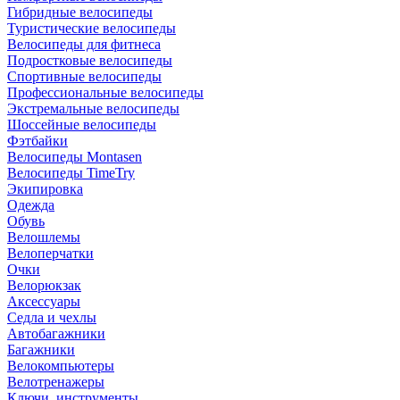
Гибридные велосипеды
Туристические велосипеды
Велосипеды для фитнеса
Подростковые велосипеды
Спортивные велосипеды
Профессиональные велосипеды
Экстремальные велосипеды
Шоссейные велосипеды
Фэтбайки
Велосипеды Montasen
Велосипеды TimeTry
Экипировка
Одежда
Обувь
Велошлемы
Велоперчатки
Очки
Велорюкзак
Аксессуары
Седла и чехлы
Автобагажники
Багажники
Велокомпьютеры
Велотренажеры
Ключи, инструменты