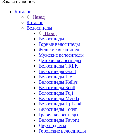
Заказать звонок
Каталог
Назад
Каталог
Велосипеды
Назад
Велосипеды
Горные велосипеды
Женские велосипеды
Мужские велосипеды
Детские велосипеды
Велосипеды TREK
Велосипеды Giant
Велосипеды Liv
Велосипеды Kellys
Велосипеды Scott
Велосипеды Fuji
Велосипеды Merida
Велосипеды UpLand
Велосипеды Totem
Гравел велосипеды
Велосипеды Favorit
Двухподвесы
Городские велосипеды