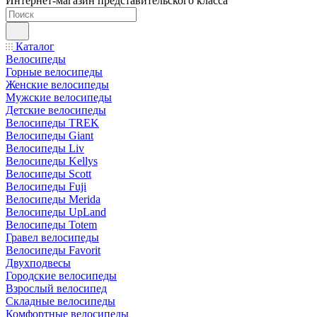
Интернет-магазин представительского класса
Каталог
Велосипеды
Горные велосипеды
Женские велосипеды
Мужские велосипеды
Детские велосипеды
Велосипеды TREK
Велосипеды Giant
Велосипеды Liv
Велосипеды Kellys
Велосипеды Scott
Велосипеды Fuji
Велосипеды Merida
Велосипеды UpLand
Велосипеды Totem
Гравел велосипеды
Велосипеды Favorit
Двухподвесы
Городские велосипеды
Взрослый велосипед
Складные велосипеды
Комфортные велосипеды