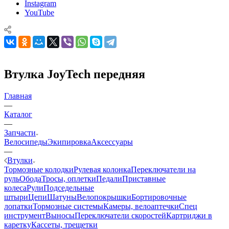
Instagram
YouTube
Втулка JoyTech передняя
Главная
—
Каталог
—
Запчасти
Велосипеды
Экипировка
Аксессуары
—
Втулки
Тормозные колодки
Рулевая колонка
Переключатели на
руль
Обода
Тросы, оплетки
Педали
Приставные
колеса
Рули
Подседельные
штыри
Цепи
Шатуны
Велопокрышки
Бортировочные
лопатки
Тормозные системы
Камеры, велоаптечки
Спец
инструмент
Выносы
Переключатели скоростей
Картриджи в
каретку
Кассеты, трещетки