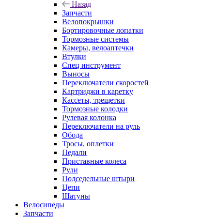
Назад
Запчасти
Велопокрышки
Бортировочные лопатки
Тормозные системы
Камеры, велоаптечки
Втулки
Спец инструмент
Выносы
Переключатели скоростей
Картриджи в каретку
Кассеты, трещетки
Тормозные колодки
Рулевая колонка
Переключатели на руль
Обода
Тросы, оплетки
Педали
Приставные колеса
Рули
Подседельные штыри
Цепи
Шатуны
Велосипеды
Запчасти