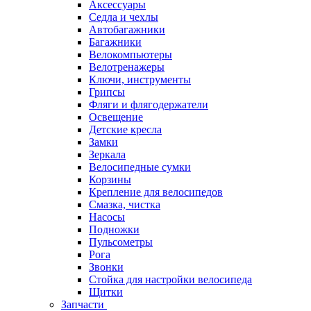
Аксессуары
Седла и чехлы
Автобагажники
Багажники
Велокомпьютеры
Велотренажеры
Ключи, инструменты
Грипсы
Фляги и флягодержатели
Освещение
Детские кресла
Замки
Зеркала
Велосипедные сумки
Корзины
Крепление для велосипедов
Смазка, чистка
Насосы
Подножки
Пульсометры
Рога
Звонки
Стойка для настройки велосипеда
Щитки
Запчасти