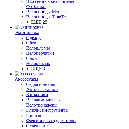
Шоссейные велосипеды
Фэтбайки
Велосипеды Montasen
Велосипеды TimeTry
+ ЕЩЕ 28
Экипировка
Одежда
Обувь
Велошлемы
Велоперчатки
Очки
Велорюкзак
+ ЕЩЕ 3
Аксессуары
Седла и чехлы
Автобагажники
Багажники
Велокомпьютеры
Велотренажеры
Ключи, инструменты
Грипсы
Фляги и флягодержатели
Освещение