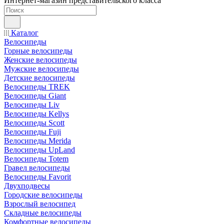
Интернет-магазин представительского класса
Каталог
Велосипеды
Горные велосипеды
Женские велосипеды
Мужские велосипеды
Детские велосипеды
Велосипеды TREK
Велосипеды Giant
Велосипеды Liv
Велосипеды Kellys
Велосипеды Scott
Велосипеды Fuji
Велосипеды Merida
Велосипеды UpLand
Велосипеды Totem
Гравел велосипеды
Велосипеды Favorit
Двухподвесы
Городские велосипеды
Взрослый велосипед
Складные велосипеды
Комфортные велосипеды