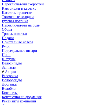
Переключатели скоростей
Картриджи в каретку
Кассеты, трещетки
Тормозные колодки
Рулевая колонка
Переключатели на руль
Обода
Тросы, оплетки
Педали
Приставные колеса
Рули
Подседельные штыри
Цепи
Шатуны
Велосипеды
Запчасти
Акции
Рассрочка
Велобренды
Доставка
Велоблог
Контакты
Контактная информация
Реквизиты компании