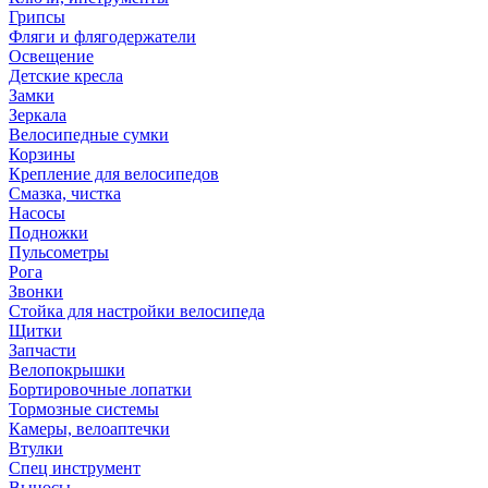
Грипсы
Фляги и флягодержатели
Освещение
Детские кресла
Замки
Зеркала
Велосипедные сумки
Корзины
Крепление для велосипедов
Смазка, чистка
Насосы
Подножки
Пульсометры
Рога
Звонки
Стойка для настройки велосипеда
Щитки
Запчасти
Велопокрышки
Бортировочные лопатки
Тормозные системы
Камеры, велоаптечки
Втулки
Спец инструмент
Выносы