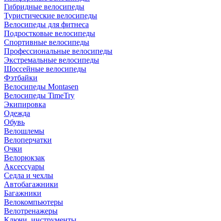
Гибридные велосипеды
Туристические велосипеды
Велосипеды для фитнеса
Подростковые велосипеды
Спортивные велосипеды
Профессиональные велосипеды
Экстремальные велосипеды
Шоссейные велосипеды
Фэтбайки
Велосипеды Montasen
Велосипеды TimeTry
Экипировка
Одежда
Обувь
Велошлемы
Велоперчатки
Очки
Велорюкзак
Аксессуары
Седла и чехлы
Автобагажники
Багажники
Велокомпьютеры
Велотренажеры
Ключи, инструменты