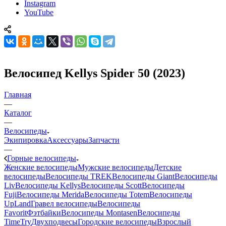
Instagram
YouTube
Велосипед Kellys Spider 50 (2023)
Главная
—
Каталог
—
Велосипеды
Экипировка
Аксессуары
Запчасти
—
Горные велосипеды
Женские велосипеды
Мужские велосипеды
Детские
велосипеды
Велосипеды TREK
Велосипеды Giant
Велосипеды
Liv
Велосипеды Kellys
Велосипеды Scott
Велосипеды
Fuji
Велосипеды Merida
Велосипеды Totem
Велосипеды
UpLand
Гравел велосипеды
Велосипеды
Favorit
Фэтбайки
Велосипеды Montasen
Велосипеды
TimeTry
Двухподвесы
Городские велосипеды
Взрослый