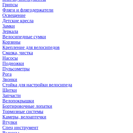
Грипсы
Фляги и флягодержатели
Освещение
Детские кресла
Замки
Зеркала
Велосипедные сумки
Корзины
Крепление для велосипедов
Смазка, чистка
Насосы
Подножки
Пульсометры
Рога
Звонки
Стойка для настройки велосипеда
Щитки
Запчасти
Велопокрышки
Бортировочные лопатки
Тормозные системы
Камеры, велоаптечки
Втулки
Спец инструмент
Выносы