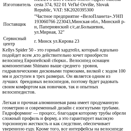
Изготовитель
cesta 374, 922 01 Veľké Orvište, Slovak
Republic, VAT: SK2020395300
"Частное предприятие «ВелоПланета».УНП
193060766 223043,Минская обл., Минский р-
Поставщик
н, Папернянский с/с,аг.Большевик,
ул.Мирная, 32"
Сервисный
г. Минск ул.Кирова 23
центр
Kellys Spider 50 - это горный хардтейл, который идеально
подойдет всем ,кто действительно хочет приобрести
велосипед Европейской сборки.. Велосипед оснащен
компонентами Shimano выше среднего уровня,
гидравлическими дисковыми тормозами, вилкой с ходом 100
мм и доступен в трех размерах. Он является одним из
лучших брендовых велосипедов, поэтому будет радовать
своим комфортом как новичков, так и опытных
велосипедистов.
Легкая и прочная алюминиевая рама имеет продуманную
геометрию и современный дизайн с изогнутыми трубами.
Гидроформинг — процесс, благодаря которому трубы обрели
сложный профиль и форму, а это гарантирует высокую
торсионную жесткость и как следствие, обеспечивает
уверенную езду. Кроме того, все интерфейсы на велосипеде