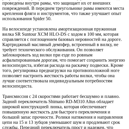
проведены внутри рамы, что защищает их от внешних
повреждений. В переднем треугольнике рамы имеются места
крепления фляги и инструментов, что также улучшает опыт
использования Spider 50.
На велосипеде установлена амортизационная пружинная
вилка SR Suntour XCM HLO-DS с ходом в 100 мм, которая
справляется с поглощением базовых неровностей на дороге.
Картриджный масляный демпфер, встроенный в вилку, не
требует технического обслуживания. Он позволяет
заблокировать ход вилки при езде по ровным
асфальтированным дорогам, что помогает сохранить энергию
велосипедиста, избегая расхода на раскачку подвески. Кроме
того, регулировка преднагрузки на противоположной ноге
позволяет настроить жесткость работы вилки, чтобы она
лучше соответствовала индивидуальным потребностям
велосипедиста.
Трансмиссия с 24 скоростями работает бесшумно и плавно.
Задний переключатель Shimano RD-M310 Altus обладает
широкой конструкцией линка, которая обеспечивает
повышенную жесткость для быстрого переключения и
большой запас прочности. Ролики натяжения и направления
цепи на 15 и 13 зубцов уменьшают шум и продлевают срок
службы. Передний переключатель прост и надежен, что