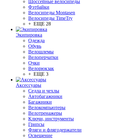
Шоссейные велосипеды
Фэтбайки
Велосипеды Montasen
Велосипеды TimeTry
+ ЕЩЕ 28
Экипировка
Одежда
Обувь
Велошлемы
Велоперчатки
Очки
Велорюкзак
+ ЕЩЕ 3
Аксессуары
Седла и чехлы
Автобагажники
Багажники
Велокомпьютеры
Велотренажеры
Ключи, инструменты
Грипсы
Фляги и флягодержатели
Освещение