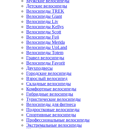
Мужские велосипеды
Детские велосипеды
Велосипеды TREK
Велосипеды Giant
Велосипеды Liv
Велосипеды Kellys
Велосипеды Scott
Велосипеды Fuji
Велосипеды Merida
Велосипеды UpLand
Велосипеды Totem
Гравел велосипеды
Велосипеды Favorit
Двухподвесы
Городские велосипеды
Взрослый велосипед
Складные велосипеды
Комфортные велосипеды
Гибридные велосипеды
Туристические велосипеды
Велосипеды для фитнеса
Подростковые велосипеды
Спортивные велосипеды
Профессиональные велосипеды
Экстремальные велосипеды