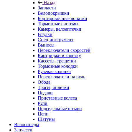
Назад
Запчасти
Велопокрышки
Бортировочные лопатки
Тормозные системы
Камеры, велоаптечки
Втулки
Спец инструмент
Выносы
Переключатели скоростей
Картриджи в каретку
Кассеты, трещетки
Тормозные колодки
Рулевая колонка
Переключатели на руль
Обода
Тросы, оплетки
Педали
Приставные колеса
Рули
Подседельные штыри
Цепи
Шатуны
Велосипеды
Запчасти