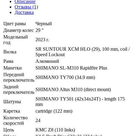
Описание
Отзывы (1)
Доставка
Цвет рамы
Черный
Диаметр колес
29 "
Модельный
2023 г.
год
SR SUNTOUR XCM HLO (29), 100 mm, coil /
Вилка
Speed Lockout
Рама
Алюминий
Манетки
SHIMANO SL-M310 Rapidfire Plus
Передний
SHIMANO TY700 (34.9 mm)
переключатель
Задний
SHIMANO Altus M310 (direct mount)
переключатель
SHIMANO TY501 (42x34x24T) - length 175
Шатуны
mm
Каретка
cartridge (122 mm)
Количество
24
скоростей
Цепь
KMC Z8 (110 links)