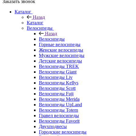
Заказать звонок
Каталог
Назад
Каталог
Велосипеды
Назад
Велосипеды
Горные велосипеды
Женские велосипеды
Мужские велосипеды
Детские велосипеды
Велосипеды TREK
Велосипеды Giant
Велосипеды Liv
Велосипеды Kellys
Велосипеды Scott
Велосипеды Fuji
Велосипеды Merida
Велосипеды UpLand
Велосипеды Totem
Гравел велосипеды
Велосипеды Favorit
Двухподвесы
Городские велосипеды