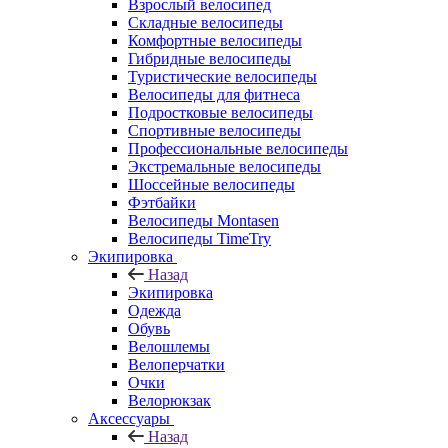
Взрослый велосипед
Складные велосипеды
Комфортные велосипеды
Гибридные велосипеды
Туристические велосипеды
Велосипеды для фитнеса
Подростковые велосипеды
Спортивные велосипеды
Профессиональные велосипеды
Экстремальные велосипеды
Шоссейные велосипеды
Фэтбайки
Велосипеды Montasen
Велосипеды TimeTry
Экипировка
Назад
Экипировка
Одежда
Обувь
Велошлемы
Велоперчатки
Очки
Велорюкзак
Аксессуары
Назад