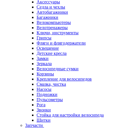
Аксессуары
Седла и чехлы
Автобагажники
Багажники
Велокомпьютеры
Велотренажеры
Ключи, инструменты
Грипсы
Фляги и флягодержатели
Освещение
Детские кресла
Замки
Зеркала
Велосипедные сумки
Корзины
Крепление для велосипедов
Смазка, чистка
Насосы
Подножки
Пульсометры
Рога
Звонки
Стойка для настройки велосипеда
Щитки
Запчасти