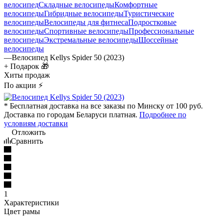
велосипед
Складные велосипеды
Комфортные
велосипеды
Гибридные велосипеды
Туристические
велосипеды
Велосипеды для фитнеса
Подростковые
велосипеды
Спортивные велосипеды
Профессиональные
велосипеды
Экстремальные велосипеды
Шоссейные
велосипеды
—
Велосипед Kellys Spider 50 (2023)
+ Подарок 🎁
Хиты продаж
По акции ⚡
* Бесплатная доставка на все заказы по Минску от 100 руб.
Доставка по городам Беларуси платная.
Подробнее по
условиям доставки
Отложить
Сравнить
1
Характеристики
Цвет рамы