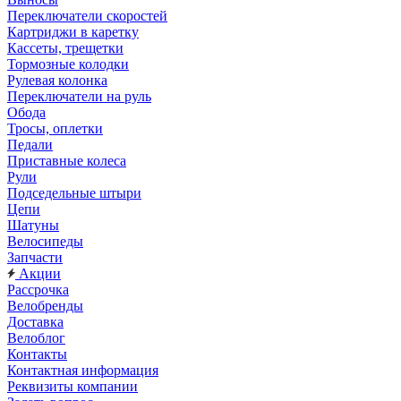
Переключатели скоростей
Картриджи в каретку
Кассеты, трещетки
Тормозные колодки
Рулевая колонка
Переключатели на руль
Обода
Тросы, оплетки
Педали
Приставные колеса
Рули
Подседельные штыри
Цепи
Шатуны
Велосипеды
Запчасти
Акции
Рассрочка
Велобренды
Доставка
Велоблог
Контакты
Контактная информация
Реквизиты компании