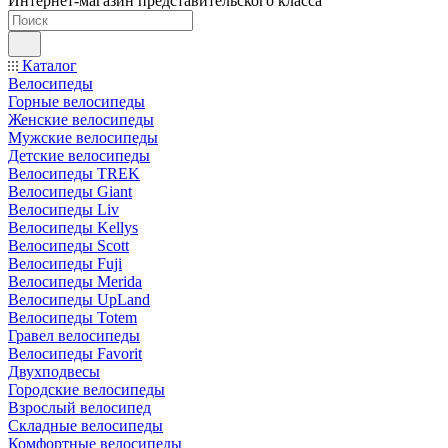
Интернет-магазин представительского класса
Каталог
Велосипеды
Горные велосипеды
Женские велосипеды
Мужские велосипеды
Детские велосипеды
Велосипеды TREK
Велосипеды Giant
Велосипеды Liv
Велосипеды Kellys
Велосипеды Scott
Велосипеды Fuji
Велосипеды Merida
Велосипеды UpLand
Велосипеды Totem
Гравел велосипеды
Велосипеды Favorit
Двухподвесы
Городские велосипеды
Взрослый велосипед
Складные велосипеды
Комфортные велосипеды