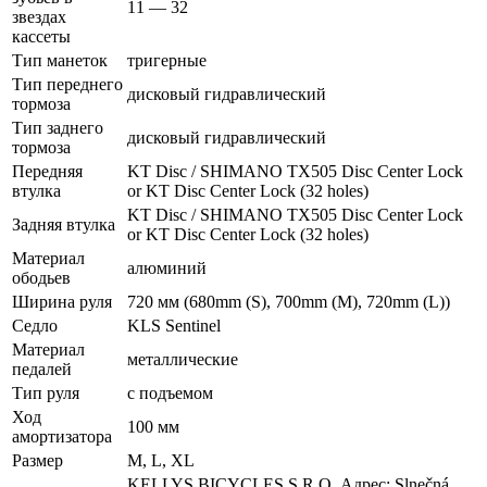
11 — 32
звездах
кассеты
Тип манеток
тригерные
Тип переднего
дисковый гидравлический
тормоза
Тип заднего
дисковый гидравлический
тормоза
Передняя
KT Disc / SHIMANO TX505 Disc Center Lock
втулка
or KT Disc Center Lock (32 holes)
KT Disc / SHIMANO TX505 Disc Center Lock
Задняя втулка
or KT Disc Center Lock (32 holes)
Материал
алюминий
ободьев
Ширина руля
720 мм (680mm (S), 700mm (M), 720mm (L))
Седло
KLS Sentinel
Материал
металлические
педалей
Тип руля
с подъемом
Ход
100 мм
амортизатора
Размер
M, L, XL
KELLYS BICYCLES S.R.O. Адрес: Slnečná