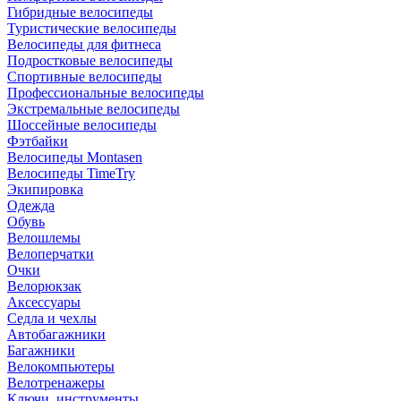
Гибридные велосипеды
Туристические велосипеды
Велосипеды для фитнеса
Подростковые велосипеды
Спортивные велосипеды
Профессиональные велосипеды
Экстремальные велосипеды
Шоссейные велосипеды
Фэтбайки
Велосипеды Montasen
Велосипеды TimeTry
Экипировка
Одежда
Обувь
Велошлемы
Велоперчатки
Очки
Велорюкзак
Аксессуары
Седла и чехлы
Автобагажники
Багажники
Велокомпьютеры
Велотренажеры
Ключи, инструменты