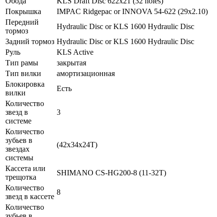
Обода
KLS Draft Disc 622x21 (32 holes)
Покрышка
IMPAC Ridgepac or INNOVA 54-622 (29x2.10)
Передний
Hydraulic Disc or KLS 1600 Hydraulic Disc
тормоз
Задний тормоз
Hydraulic Disc or KLS 1600 Hydraulic Disc
Руль
KLS Active
Тип рамы
закрытая
Тип вилки
амортизационная
Блокировка
Есть
вилки
Количество
звезд в
3
системе
Количество
зубьев в
(42x34x24T)
звездах
системы
Кассета или
SHIMANO CS-HG200-8 (11-32T)
трещотка
Количество
8
звезд в кассете
Количество
зубьев в