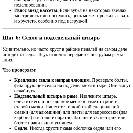
педалировании.
Износ звезд кассеты.
Если зубья на некоторых звездах
заострились или погнулись, цепь может проскальзывать
и хрустеть, особенно под нагрузкой.
Шаг 6: Седло и подседельный штырь
Удивительно, но часто хруст в районе педалей на самом деле
исходит от седла. Звук отлично передается по трубам рамы
вниз.
Что проверяем:
Крепление седла к направляющим.
Проверьте болты,
фиксирующие седло на подседельном штыре. Они могут
ослабнуть.
Подседельный штырь в раме.
Извлеките штырь,
очистите его и посадочное место в раме от грязи и
старой смазки. Нанесите тонкий слой специальной
смазки (для алюминия) или пасты для запрессовки (для
карбона) и вставьте обратно. Затяните эксцентрик или
болт с правильным усилием.
Седло.
Иногда хрустит сама оболочка седла или его