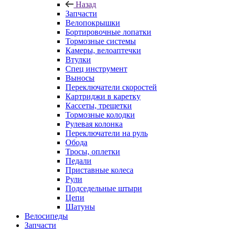
Назад
Запчасти
Велопокрышки
Бортировочные лопатки
Тормозные системы
Камеры, велоаптечки
Втулки
Спец инструмент
Выносы
Переключатели скоростей
Картриджи в каретку
Кассеты, трещетки
Тормозные колодки
Рулевая колонка
Переключатели на руль
Обода
Тросы, оплетки
Педали
Приставные колеса
Рули
Подседельные штыри
Цепи
Шатуны
Велосипеды
Запчасти