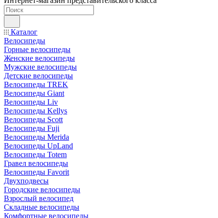
Интернет-магазин представительского класса
Каталог
Велосипеды
Горные велосипеды
Женские велосипеды
Мужские велосипеды
Детские велосипеды
Велосипеды TREK
Велосипеды Giant
Велосипеды Liv
Велосипеды Kellys
Велосипеды Scott
Велосипеды Fuji
Велосипеды Merida
Велосипеды UpLand
Велосипеды Totem
Гравел велосипеды
Велосипеды Favorit
Двухподвесы
Городские велосипеды
Взрослый велосипед
Складные велосипеды
Комфортные велосипеды