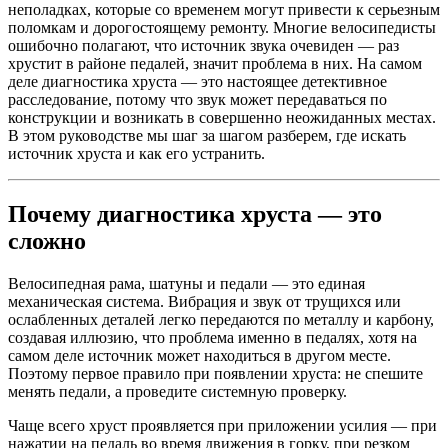
неполадках, которые со временем могут привести к серьезным
поломкам и дорогостоящему ремонту. Многие велосипедисты
ошибочно полагают, что источник звука очевиден — раз
хрустит в районе педалей, значит проблема в них. На самом
деле диагностика хруста — это настоящее детективное
расследование, потому что звук может передаваться по
конструкции и возникать в совершенно неожиданных местах.
В этом руководстве мы шаг за шагом разберем, где искать
источник хруста и как его устранить.
Почему диагностика хруста — это
сложно
Велосипедная рама, шатуны и педали — это единая
механическая система. Вибрация и звук от трущихся или
ослабленных деталей легко передаются по металлу и карбону,
создавая иллюзию, что проблема именно в педалях, хотя на
самом деле источник может находиться в другом месте.
Поэтому первое правило при появлении хруста: не спешите
менять педали, а проведите системную проверку.
Чаще всего хруст проявляется при приложении усилия — при
нажатии на педаль во время движения в горку, при резком