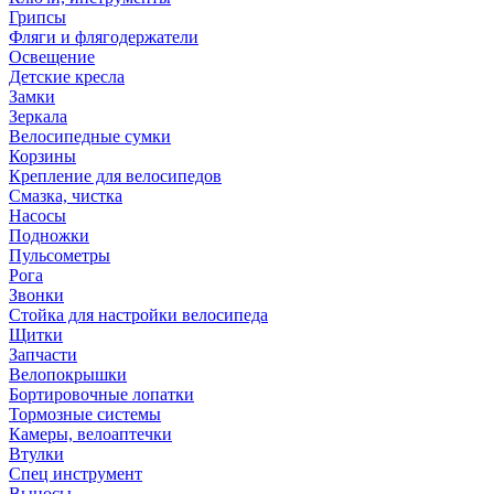
Грипсы
Фляги и флягодержатели
Освещение
Детские кресла
Замки
Зеркала
Велосипедные сумки
Корзины
Крепление для велосипедов
Смазка, чистка
Насосы
Подножки
Пульсометры
Рога
Звонки
Стойка для настройки велосипеда
Щитки
Запчасти
Велопокрышки
Бортировочные лопатки
Тормозные системы
Камеры, велоаптечки
Втулки
Спец инструмент
Выносы