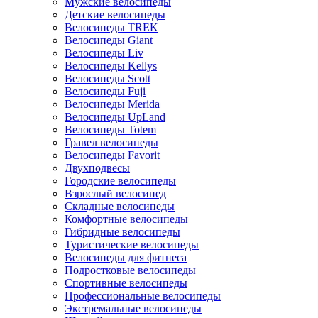
Мужские велосипеды
Детские велосипеды
Велосипеды TREK
Велосипеды Giant
Велосипеды Liv
Велосипеды Kellys
Велосипеды Scott
Велосипеды Fuji
Велосипеды Merida
Велосипеды UpLand
Велосипеды Totem
Гравел велосипеды
Велосипеды Favorit
Двухподвесы
Городские велосипеды
Взрослый велосипед
Складные велосипеды
Комфортные велосипеды
Гибридные велосипеды
Туристические велосипеды
Велосипеды для фитнеса
Подростковые велосипеды
Спортивные велосипеды
Профессиональные велосипеды
Экстремальные велосипеды