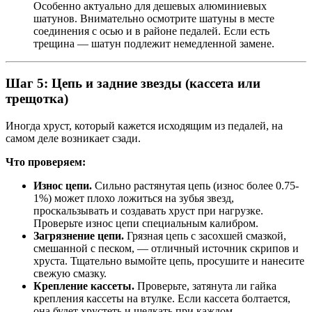
Особенно актуально для дешевых алюминиевых
шатунов. Внимательно осмотрите шатуны в месте
соединения с осью и в районе педалей. Если есть
трещина — шатун подлежит немедленной замене.
Шаг 5: Цепь и задние звезды (кассета или
трещотка)
Иногда хруст, который кажется исходящим из педалей, на
самом деле возникает сзади.
Что проверяем:
Износ цепи.
Сильно растянутая цепь (износ более 0.75-
1%) может плохо ложиться на зубья звезд,
проскальзывать и создавать хруст при нагрузке.
Проверьте износ цепи специальным калибром.
Загрязнение цепи.
Грязная цепь с засохшей смазкой,
смешанной с песком, — отличный источник скрипов и
хруста. Тщательно вымойте цепь, просушите и нанесите
свежую смазку.
Крепление кассеты.
Проверьте, затянута ли гайка
крепления кассеты на втулке. Если кассета болтается,
она будет хрустеть и щелкать при каждом