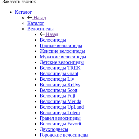
Заказать звонок
Каталог
Назад
Каталог
Велосипеды
Назад
Велосипеды
Горные велосипеды
Женские велосипеды
Мужские велосипеды
Детские велосипеды
Велосипеды TREK
Велосипеды Giant
Велосипеды Liv
Велосипеды Kellys
Велосипеды Scott
Велосипеды Fuji
Велосипеды Merida
Велосипеды UpLand
Велосипеды Totem
Гравел велосипеды
Велосипеды Favorit
Двухподвесы
Городские велосипеды