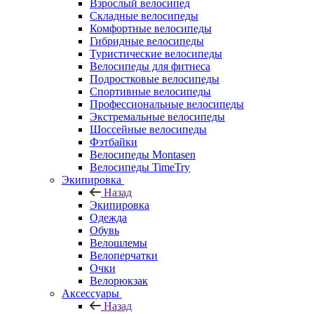
Взрослый велосипед
Складные велосипеды
Комфортные велосипеды
Гибридные велосипеды
Туристические велосипеды
Велосипеды для фитнеса
Подростковые велосипеды
Спортивные велосипеды
Профессиональные велосипеды
Экстремальные велосипеды
Шоссейные велосипеды
Фэтбайки
Велосипеды Montasen
Велосипеды TimeTry
Экипировка
Назад
Экипировка
Одежда
Обувь
Велошлемы
Велоперчатки
Очки
Велорюкзак
Аксессуары
Назад