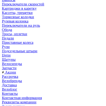
Переключатели скоростей
Картриджи в каретку
Кассеты, трещетки
Тормозные колодки
Рулевая колонка
Переключатели на руль
Обода
Тросы, оплетки
Педали
Приставные колеса
Рули
Подседельные штыри
Цепи
Шатуны
Велосипеды
Запчасти
Акции
Рассрочка
Велобренды
Доставка
Велоблог
Контакты
Контактная информация
Реквизиты компании