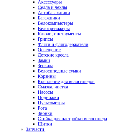
Аксессуары
Седла и чехлы
Автобагажники
Багажники
Велокомпьютеры
Велотренажеры
Ключи, инструменты
Грипсы
Фляги и флягодержатели
Освещение
Детские кресла
Замки
Зеркала
Велосипедные сумки
Корзины
Крепление для велосипедов
Смазка, чистка
Насосы
Подножки
Пульсометры
Рога
Звонки
Стойка для настройки велосипеда
Щитки
Запчасти