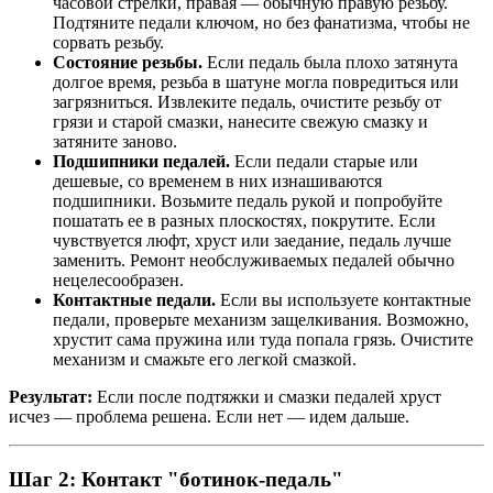
часовой стрелки, правая — обычную правую резьбу.
Подтяните педали ключом, но без фанатизма, чтобы не
сорвать резьбу.
Состояние резьбы.
Если педаль была плохо затянута
долгое время, резьба в шатуне могла повредиться или
загрязниться. Извлеките педаль, очистите резьбу от
грязи и старой смазки, нанесите свежую смазку и
затяните заново.
Подшипники педалей.
Если педали старые или
дешевые, со временем в них изнашиваются
подшипники. Возьмите педаль рукой и попробуйте
пошатать ее в разных плоскостях, покрутите. Если
чувствуется люфт, хруст или заедание, педаль лучше
заменить. Ремонт необслуживаемых педалей обычно
нецелесообразен.
Контактные педали.
Если вы используете контактные
педали, проверьте механизм защелкивания. Возможно,
хрустит сама пружина или туда попала грязь. Очистите
механизм и смажьте его легкой смазкой.
Результат:
Если после подтяжки и смазки педалей хруст
исчез — проблема решена. Если нет — идем дальше.
Шаг 2: Контакт "ботинок-педаль"