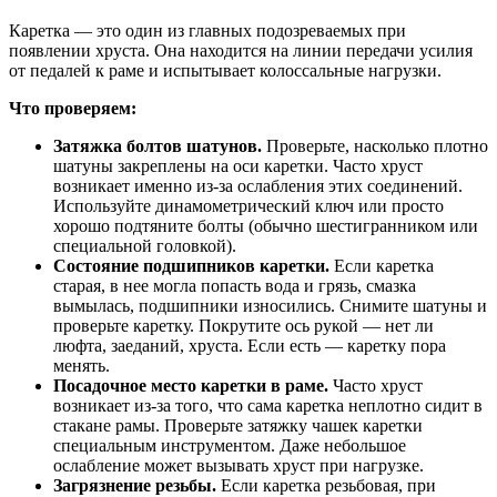
Каретка — это один из главных подозреваемых при
появлении хруста. Она находится на линии передачи усилия
от педалей к раме и испытывает колоссальные нагрузки.
Что проверяем:
Затяжка болтов шатунов.
Проверьте, насколько плотно
шатуны закреплены на оси каретки. Часто хруст
возникает именно из-за ослабления этих соединений.
Используйте динамометрический ключ или просто
хорошо подтяните болты (обычно шестигранником или
специальной головкой).
Состояние подшипников каретки.
Если каретка
старая, в нее могла попасть вода и грязь, смазка
вымылась, подшипники износились. Снимите шатуны и
проверьте каретку. Покрутите ось рукой — нет ли
люфта, заеданий, хруста. Если есть — каретку пора
менять.
Посадочное место каретки в раме.
Часто хруст
возникает из-за того, что сама каретка неплотно сидит в
стакане рамы. Проверьте затяжку чашек каретки
специальным инструментом. Даже небольшое
ослабление может вызывать хруст при нагрузке.
Загрязнение резьбы.
Если каретка резьбовая, при