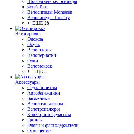
Шоссейные велосипеды
Фэтбайки
Велосипеды Montasen
Велосипеды TimeTry
+ ЕЩЕ 28
Экипировка
Одежда
Обувь
Велошлемы
Велоперчатки
Очки
Велорюкзак
+ ЕЩЕ 3
Аксессуары
Седла и чехлы
Автобагажники
Багажники
Велокомпьютеры
Велотренажеры
Ключи, инструменты
Грипсы
Фляги и флягодержатели
Освещение