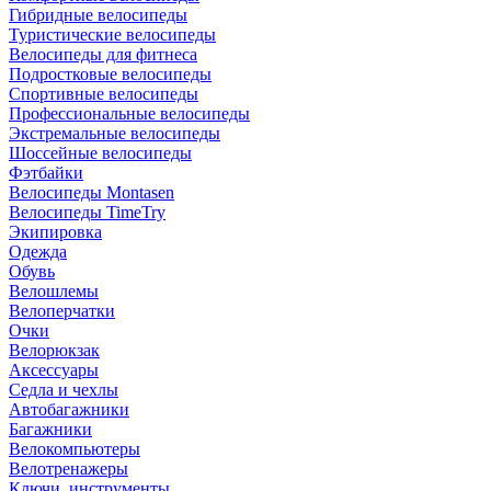
Гибридные велосипеды
Туристические велосипеды
Велосипеды для фитнеса
Подростковые велосипеды
Спортивные велосипеды
Профессиональные велосипеды
Экстремальные велосипеды
Шоссейные велосипеды
Фэтбайки
Велосипеды Montasen
Велосипеды TimeTry
Экипировка
Одежда
Обувь
Велошлемы
Велоперчатки
Очки
Велорюкзак
Аксессуары
Седла и чехлы
Автобагажники
Багажники
Велокомпьютеры
Велотренажеры
Ключи, инструменты