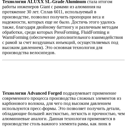
Технология ALUXX SL-Grade Aluminum
стала итогом
работы инженеров Giant с рамами из алюминия на
протяжение 30 лет. Сплав 6011, используемый в
производстве, позволил получить пропорции веса и
надежности, которых еще не было. Достичь этого удалось
также, благодаря двойному баттингу и различным методам
обработки, среди которых PressForming, FluidForming и
WarmForming (обеспечение дополнительного взаимодействия
с рамой за счет воздушных инъекций, осуществляемых под
высоким давлением). Это основная технология для
производства велосипедов.
Технология Advanced Forged
подразумевает применение
современного процесса производства сложных элементов из
карбонового волокна, для чего под высоким давлением
используются пресс-формы. Это позволяет получить детали,
обладающие большей жесткостью, легкость и прочностью, чем
алюминиевые аналоги. Данная технология применяется в
производстве столь важного элемента рамы, как линк в