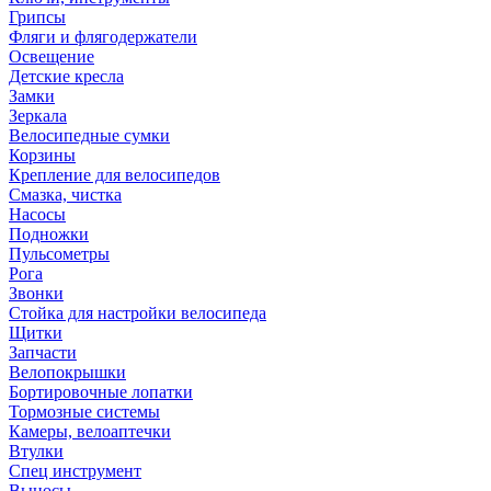
Грипсы
Фляги и флягодержатели
Освещение
Детские кресла
Замки
Зеркала
Велосипедные сумки
Корзины
Крепление для велосипедов
Смазка, чистка
Насосы
Подножки
Пульсометры
Рога
Звонки
Стойка для настройки велосипеда
Щитки
Запчасти
Велопокрышки
Бортировочные лопатки
Тормозные системы
Камеры, велоаптечки
Втулки
Спец инструмент
Выносы