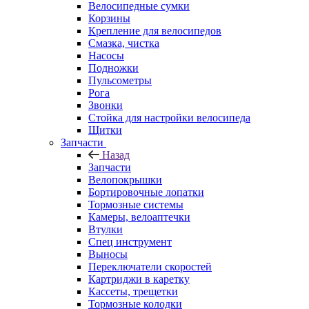
Велосипедные сумки
Корзины
Крепление для велосипедов
Смазка, чистка
Насосы
Подножки
Пульсометры
Рога
Звонки
Стойка для настройки велосипеда
Щитки
Запчасти
Назад
Запчасти
Велопокрышки
Бортировочные лопатки
Тормозные системы
Камеры, велоаптечки
Втулки
Спец инструмент
Выносы
Переключатели скоростей
Картриджи в каретку
Кассеты, трещетки
Тормозные колодки