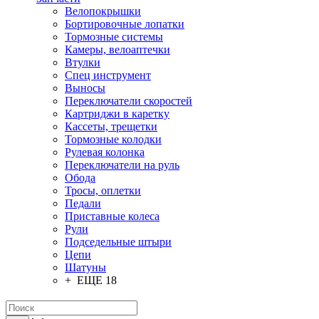
Велопокрышки
Бортировочные лопатки
Тормозные системы
Камеры, велоаптечки
Втулки
Спец инструмент
Выносы
Переключатели скоростей
Картриджи в каретку
Кассеты, трещетки
Тормозные колодки
Рулевая колонка
Переключатели на руль
Обода
Тросы, оплетки
Педали
Приставные колеса
Рули
Подседельные штыри
Цепи
Шатуны
+ ЕЩЕ 18