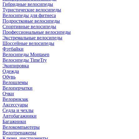
Гибридные велосипеды
Туристические велосипеды
Велосипеды для фитнеса
Подростковые велосипеды
Спортивные велосипеды
Профессиональные велосипеды
Экстремальные велосипеды
Шоссейные велосипеды
Фэтбайки
Велосипеды Montasen
Велосипеды TimeTry
Экипировка
Одежда
Обувь
Велошлемы
Велоперчатки
Очки
Велорюкзак
Аксессуары
Седла и чехлы
Автобагажники
Багажники
Велокомпьютеры
Велотренажеры
Ключи, инструменты