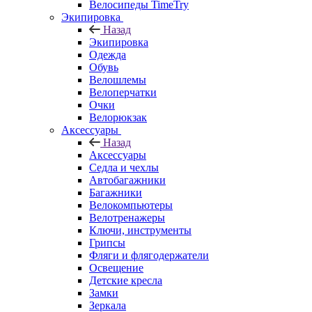
Велосипеды TimeTry
Экипировка
Назад
Экипировка
Одежда
Обувь
Велошлемы
Велоперчатки
Очки
Велорюкзак
Аксессуары
Назад
Аксессуары
Седла и чехлы
Автобагажники
Багажники
Велокомпьютеры
Велотренажеры
Ключи, инструменты
Грипсы
Фляги и флягодержатели
Освещение
Детские кресла
Замки
Зеркала