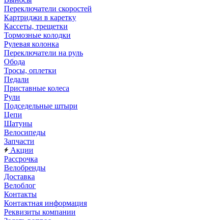
Переключатели скоростей
Картриджи в каретку
Кассеты, трещетки
Тормозные колодки
Рулевая колонка
Переключатели на руль
Обода
Тросы, оплетки
Педали
Приставные колеса
Рули
Подседельные штыри
Цепи
Шатуны
Велосипеды
Запчасти
Акции
Рассрочка
Велобренды
Доставка
Велоблог
Контакты
Контактная информация
Реквизиты компании