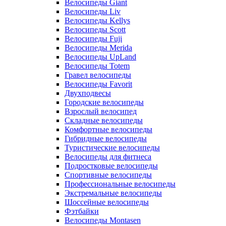
Велосипеды Giant
Велосипеды Liv
Велосипеды Kellys
Велосипеды Scott
Велосипеды Fuji
Велосипеды Merida
Велосипеды UpLand
Велосипеды Totem
Гравел велосипеды
Велосипеды Favorit
Двухподвесы
Городские велосипеды
Взрослый велосипед
Складные велосипеды
Комфортные велосипеды
Гибридные велосипеды
Туристические велосипеды
Велосипеды для фитнеса
Подростковые велосипеды
Спортивные велосипеды
Профессиональные велосипеды
Экстремальные велосипеды
Шоссейные велосипеды
Фэтбайки
Велосипеды Montasen