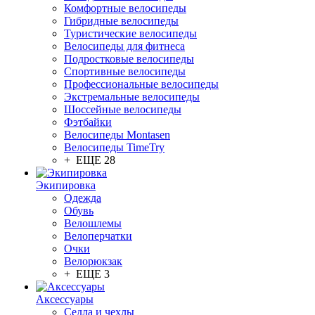
Комфортные велосипеды
Гибридные велосипеды
Туристические велосипеды
Велосипеды для фитнеса
Подростковые велосипеды
Спортивные велосипеды
Профессиональные велосипеды
Экстремальные велосипеды
Шоссейные велосипеды
Фэтбайки
Велосипеды Montasen
Велосипеды TimeTry
+ ЕЩЕ 28
Экипировка
Одежда
Обувь
Велошлемы
Велоперчатки
Очки
Велорюкзак
+ ЕЩЕ 3
Аксессуары
Седла и чехлы