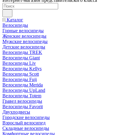
Интернет-магазин представительского класса
Каталог
Велосипеды
Горные велосипеды
Женские велосипеды
Мужские велосипеды
Детские велосипеды
Велосипеды TREK
Велосипеды Giant
Велосипеды Liv
Велосипеды Kellys
Велосипеды Scott
Велосипеды Fuji
Велосипеды Merida
Велосипеды UpLand
Велосипеды Totem
Гравел велосипеды
Велосипеды Favorit
Двухподвесы
Городские велосипеды
Взрослый велосипед
Складные велосипеды
Комфортные велосипеды