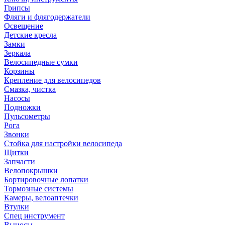
Грипсы
Фляги и флягодержатели
Освещение
Детские кресла
Замки
Зеркала
Велосипедные сумки
Корзины
Крепление для велосипедов
Смазка, чистка
Насосы
Подножки
Пульсометры
Рога
Звонки
Стойка для настройки велосипеда
Щитки
Запчасти
Велопокрышки
Бортировочные лопатки
Тормозные системы
Камеры, велоаптечки
Втулки
Спец инструмент
Выносы