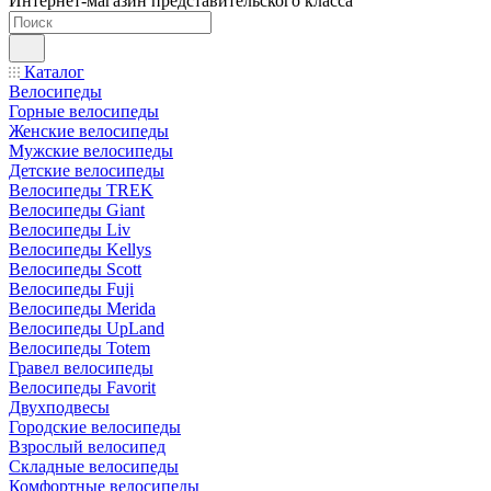
Интернет-магазин представительского класса
Каталог
Велосипеды
Горные велосипеды
Женские велосипеды
Мужские велосипеды
Детские велосипеды
Велосипеды TREK
Велосипеды Giant
Велосипеды Liv
Велосипеды Kellys
Велосипеды Scott
Велосипеды Fuji
Велосипеды Merida
Велосипеды UpLand
Велосипеды Totem
Гравел велосипеды
Велосипеды Favorit
Двухподвесы
Городские велосипеды
Взрослый велосипед
Складные велосипеды
Комфортные велосипеды