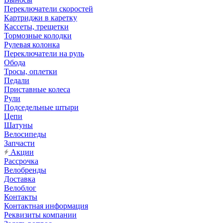
Переключатели скоростей
Картриджи в каретку
Кассеты, трещетки
Тормозные колодки
Рулевая колонка
Переключатели на руль
Обода
Тросы, оплетки
Педали
Приставные колеса
Рули
Подседельные штыри
Цепи
Шатуны
Велосипеды
Запчасти
Акции
Рассрочка
Велобренды
Доставка
Велоблог
Контакты
Контактная информация
Реквизиты компании