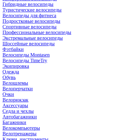
Гибридные велосипеды
Туристические велосипеды
Велосипеды для фитнеса
Подростковые велосипеды
Спортивные велосипеды
Профессиональные велосипеды
Экстремальные велосипеды
Шоссейные велосипеды
Фэтбайки
Велосипеды Montasen
Велосипеды TimeTry
Экипировка
Одежда
Обувь
Велошлемы
Велоперчатки
Очки
Велорюкзак
Аксессуары
Седла и чехлы
Автобагажники
Багажники
Велокомпьютеры
Велотренажеры
Ключи, инструменты