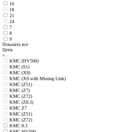
16
18
21
24
7
8
9
Показать все
Цепь
KMC (HV500)
KMC (S1)
KMC (X8)
KMC (X9 with Missing Link)
KMC (Z51)
KMC (Z7)
KMC (Z72)
KMC (Z8.3)
KMC Z7
KMC (Z51)
KMC (Z72)
KMC 8.3
KMC HV500