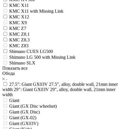
KMC X11
KMC X11 with Missing Link
KMC X12
KMC X9
KMC Z7
KMC Z8.1
KMC Z8.3
KMC Z83
Shimano CUES LG500
Shimano LG 500 with Missing Link
Shimano SLX
Показать все
Обода
27.5": Giant GX03V 27.5", alloy, double wall, 21mm inner
width 29": Giant GX03V 29", alloy, double wall, 21mm inner
width
Giant
Giant (GX Disc wheelset)
Giant (GX Disc)
Giant (GX-02)
Giant (GX03V)