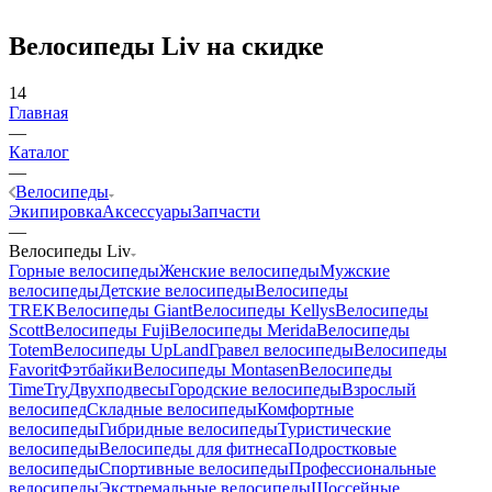
Велосипеды Liv на скидке
14
Главная
—
Каталог
—
Велосипеды
Экипировка
Аксессуары
Запчасти
—
Велосипеды Liv
Горные велосипеды
Женские велосипеды
Мужские
велосипеды
Детские велосипеды
Велосипеды
TREK
Велосипеды Giant
Велосипеды Kellys
Велосипеды
Scott
Велосипеды Fuji
Велосипеды Merida
Велосипеды
Totem
Велосипеды UpLand
Гравел велосипеды
Велосипеды
Favorit
Фэтбайки
Велосипеды Montasen
Велосипеды
TimeTry
Двухподвесы
Городские велосипеды
Взрослый
велосипед
Складные велосипеды
Комфортные
велосипеды
Гибридные велосипеды
Туристические
велосипеды
Велосипеды для фитнеса
Подростковые
велосипеды
Спортивные велосипеды
Профессиональные
велосипеды
Экстремальные велосипеды
Шоссейные