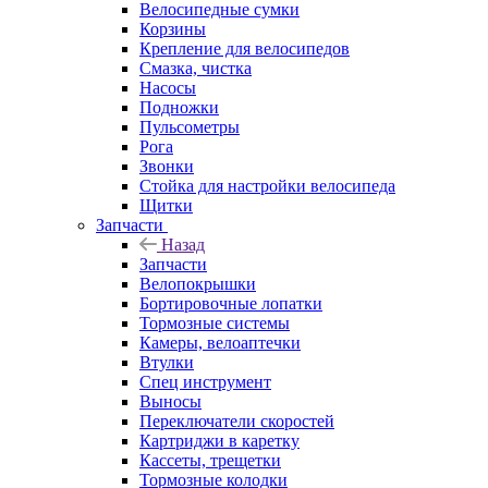
Велосипедные сумки
Корзины
Крепление для велосипедов
Смазка, чистка
Насосы
Подножки
Пульсометры
Рога
Звонки
Стойка для настройки велосипеда
Щитки
Запчасти
Назад
Запчасти
Велопокрышки
Бортировочные лопатки
Тормозные системы
Камеры, велоаптечки
Втулки
Спец инструмент
Выносы
Переключатели скоростей
Картриджи в каретку
Кассеты, трещетки
Тормозные колодки