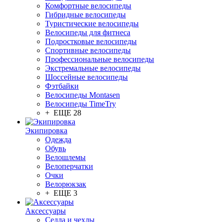
Комфортные велосипеды
Гибридные велосипеды
Туристические велосипеды
Велосипеды для фитнеса
Подростковые велосипеды
Спортивные велосипеды
Профессиональные велосипеды
Экстремальные велосипеды
Шоссейные велосипеды
Фэтбайки
Велосипеды Montasen
Велосипеды TimeTry
+ ЕЩЕ 28
Экипировка
Одежда
Обувь
Велошлемы
Велоперчатки
Очки
Велорюкзак
+ ЕЩЕ 3
Аксессуары
Седла и чехлы