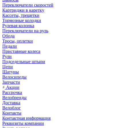
Переключатели скоростей
Картриджи в каретку
Кассеты, трещетки
Тормозные колодки
Рулевая колонка
Переключатели на руль
Обода
Тросы, оплетки
Педали
Приставные колеса
Рули
Подседельные штыри
Цепи
Шатуны
Велосипеды
Запчасти
Акции
Рассрочка
Велобренды
Доставка
Велоблог
Контакты
Контактная информация
Реквизиты компании