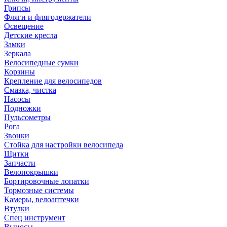
Грипсы
Фляги и флягодержатели
Освещение
Детские кресла
Замки
Зеркала
Велосипедные сумки
Корзины
Крепление для велосипедов
Смазка, чистка
Насосы
Подножки
Пульсометры
Рога
Звонки
Стойка для настройки велосипеда
Щитки
Запчасти
Велопокрышки
Бортировочные лопатки
Тормозные системы
Камеры, велоаптечки
Втулки
Спец инструмент
Выносы