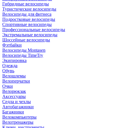
Гибридные велосипеды
Туристические велосипеды
Велосипеды для фитнеса
Подростковые велосипеды
Спортивные велосипеды
Профессиональные велосипеды
Экстремальные велосипеды
Шоссейные велосипеды
Фэтбайки
Велосипеды Montasen
Велосипеды TimeTry
Экипировка
Одежда
Обувь
Велошлемы
Велоперчатки
Очки
Велорюкзак
Аксессуары
Седла и чехлы
Автобагажники
Багажники
Велокомпьютеры
Велотренажеры
Ключи, инструменты