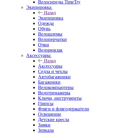
Велосипеды TimeTry
Экипировка
Назад
Экипировка
Одежда
Обувь
Велошлемы
Велоперчатки
Очки
Велорюкзак
Аксессуары
Назад
Аксессуары
Седла и чехлы
Автобагажники
Багажники
Велокомпьютеры
Велотренажеры
Ключи, инструменты
Грипсы
Фляги и флягодержатели
Освещение
Детские кресла
Замки
Зеркала