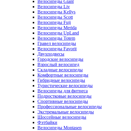
Велосипеды Giant
Велосипеды Liv
Велосипеды Kellys
Велосипеды Scott
Велосипеды Fuji
Велосипеды Merida
Велосипеды UpLand
Велосипеды Totem
Гравел велосипеды
Велосипеды Favorit
Двухподвесы
Городские велосипеды
Взрослый велосипед
Складные велосипеды
Комфортные велосипеды
Гибридные велосипеды
Туристические велосипеды
Велосипеды для фитнеса
Подростковые велосипеды
Спортивные велосипеды
Профессиональные велосипеды
Экстремальные велосипеды
Шоссейные велосипеды
Фэтбайки
Велосипеды Montasen