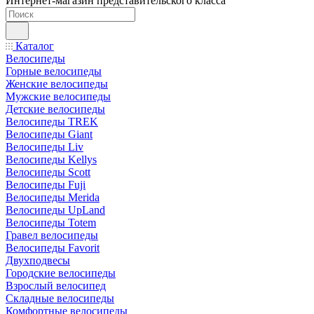
Интернет-магазин представительского класса
Каталог
Велосипеды
Горные велосипеды
Женские велосипеды
Мужские велосипеды
Детские велосипеды
Велосипеды TREK
Велосипеды Giant
Велосипеды Liv
Велосипеды Kellys
Велосипеды Scott
Велосипеды Fuji
Велосипеды Merida
Велосипеды UpLand
Велосипеды Totem
Гравел велосипеды
Велосипеды Favorit
Двухподвесы
Городские велосипеды
Взрослый велосипед
Складные велосипеды
Комфортные велосипеды