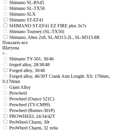
Shimano SL-RS45
Shimano SL-TX50
Shimano SLX
Shimano ST-EF41
SHIMANO ST-EF41 EZ FIRE plus 3x7s
Shimano Tourney (SL-TX50)
Shimano, Altus 2x8, SL-M315-2L, SL-M315-8R
Показать все
Шатуны
Shimano TY-501, 30/46
forged alloy, 28/38/48
Forged alloy, 30/46
Forged alloy, 46/30T Crank Arm Length: XS: 170mm,
S:170mm
Giant Alloy
Prowheel
Prowheel (Ounce 521C)
Prowheel (TY-CM99)
Prowheel (Burner-301P)
PROWHEEL 24/34/42T
ProWheel Charm, 30t
ProWheel Charm, 32 зуба